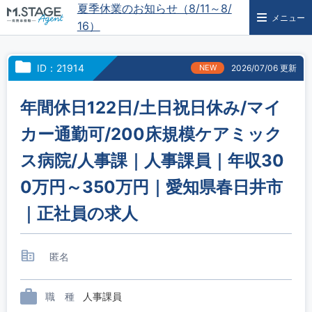
夏季休業のお知らせ（8/11～8/
メニュー
16）
ID：21914
NEW
2026/07/06 更新
年間休日122日/土日祝日休み/マイ
カー通勤可/200床規模ケアミック
ス病院/人事課｜人事課員｜年収30
0万円～350万円｜愛知県春日井市
｜正社員の求人
匿名
職 種
人事課員