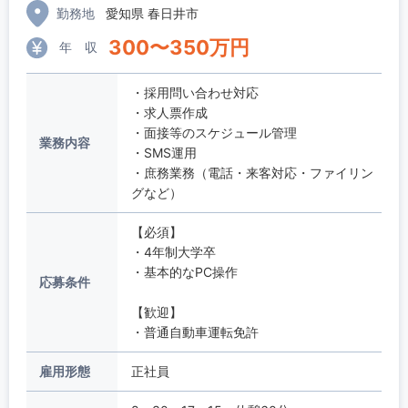
勤務地
愛知県 春日井市
300
〜
350
万円
年 収
・採用問い合わせ対応
・求人票作成
・面接等のスケジュール管理
業務内容
・SMS運用
・庶務業務（電話・来客対応・ファイリン
グなど）
【必須】
・4年制大学卒
・基本的なPC操作
応募条件
【歓迎】
・普通自動車運転免許
雇用形態
正社員