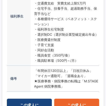
・交通費支給 実費支給上限5万円
・住宅手当、扶養手当、超過勤務手当、保
育手当など
福利厚生
・各種優待サービス（ベネフィット・ステ
ーション）
・福利厚生社宅制度
・選択制DC（選択制企業型確定拠出年金）
・医療費還付制度
・子育て支援
・同好会活動
・職員食堂（350円/食）
・職員駐車場（500円～/月）
「年間休日120日以上」「日祝日休み」
「マイカー通勤可」「退職金あり」
備考
★医療事務・病院事務の転職は「M.STAGE
Agent 病院事務職」
この求人に
この求人に