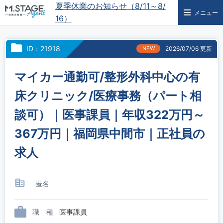
夏季休業のお知らせ（8/11～8/
メニュー
16）
ID：21918
NEW
2026/07/06 更新
マイカー通勤可/整形外科中心の有
床クリニック/医療事務（パート相
談可）｜医事課員｜年収322万円～
367万円｜福岡県中間市｜正社員の
求人
匿名
職 種
医事課員