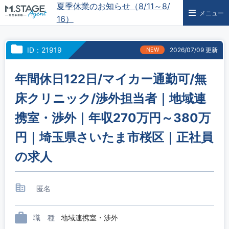
夏季休業のお知らせ（8/11～8/
メニュー
16）
ID：21919
NEW
2026/07/09 更新
年間休日122日/マイカー通勤可/無
床クリニック/渉外担当者｜地域連
携室・渉外｜年収270万円～380万
円｜埼玉県さいたま市桜区｜正社員
の求人
匿名
職 種
地域連携室・渉外