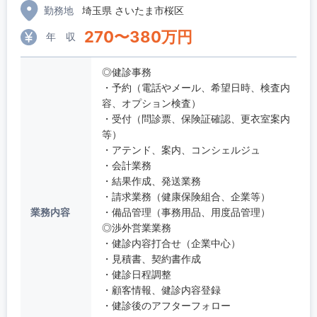
勤務地
埼玉県 さいたま市桜区
270
〜
380
万円
年 収
◎健診事務
・予約（電話やメール、希望日時、検査内
容、オプション検査）
・受付（問診票、保険証確認、更衣室案内
等）
・アテンド、案内、コンシェルジュ
・会計業務
・結果作成、発送業務
・請求業務（健康保険組合、企業等）
業務内容
・備品管理（事務用品、用度品管理）
◎渉外営業業務
・健診内容打合せ（企業中心）
・見積書、契約書作成
・健診日程調整
・顧客情報、健診内容登録
・健診後のアフターフォロー