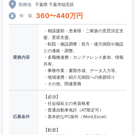
勤務地
千葉県 千葉市稲毛区
360
〜
440
万円
年 収
・相談援助：患者様・ご家族の意思決定支
援、受容支援。
・転院・施設調整：前方・後方病院や施設
との連絡・調整。
業務内容
・多職種連携：カンファレンス参加、情報
共有。
・事務作業：書類作成、データ入力等。
・地域連携：紹介元病院への挨拶回り
・その他、関連業務
【必須】
・社会福祉士の有資格者
・普通自動車免許（AT限定可）
応募条件
・基本的なPC操作（Word,Excel）
【歓迎】