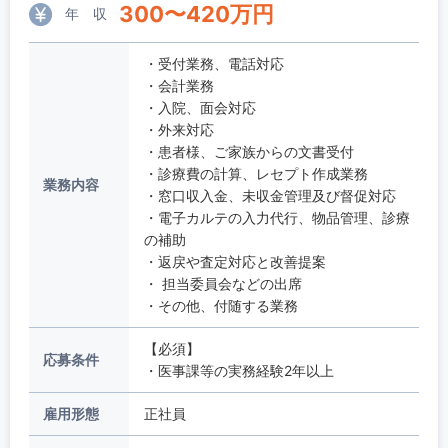
300
〜
420
万円
年 収
・受付業務、電話対応
・会計業務
・入院、面会対応
・外来対応
・患者様、ご家族からの文書受付
・診療費の計算、レセプト作成業務
業務内容
・窓口収入金、未収金管理及び督促対応
・電子カルテの入力代行、物品管理、診療
の補助
・返戻や査定対応と改善提案
・ 担当委員会などの出席
・その他、付随する業務
【必須】
応募条件
・医事課等の実務経験2年以上
雇用形態
正社員