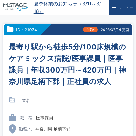
夏季休業のお知らせ（8/11～8/
メニュー
16）
ID：21924
NEW
2026/07/24 更新
最寄り駅から徒歩5分/100床規模の
ケアミックス病院/医事課員｜医事
課員｜年収300万円～420万円｜神
奈川県足柄下郡｜正社員の求人
匿名
職 種
医事課員
勤務地
神奈川県 足柄下郡