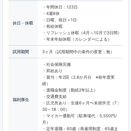
・年間休日：123日
・4週8休
・日曜、祝日＋1日
休日・休暇
・有給休暇
・リフレッシュ休暇（4月～10月で3日間）
・年末年始休暇（カレンダーによる）
試用期間
3ヶ月（試用期間中の条件の変更：無）
・社会保険完備
・昇給あり
・賞与：年2回（2.8か月分 ※前年度実
績）
・退職金制度（勤続2年以上）
・交通費支給
福利厚生
・託児所あり：生後6ヶ月〜未就学児（7：
30～18：00）
・マイカー通勤可（駐車場代：5,500円/
月）
・定年退職：60歳（再雇用制度：65歳ま