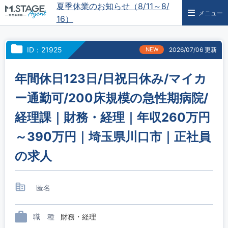
夏季休業のお知らせ（8/11～8/
メニュー
16）
ID：21925
NEW
2026/07/06 更新
年間休日123日/日祝日休み/マイカ
ー通勤可/200床規模の急性期病院/
経理課｜財務・経理｜年収260万円
～390万円｜埼玉県川口市｜正社員
の求人
匿名
職 種
財務・経理