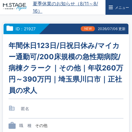
夏季休業のお知らせ（8/11～8/
メニュー
16）
ID：21927
NEW
2026/07/06 更新
年間休日123日/日祝日休み/マイカ
ー通勤可/200床規模の急性期病院/
病棟クラーク｜その他｜年収260万
円～390万円｜埼玉県川口市｜正社
員の求人
匿名
職 種
その他