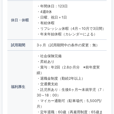
・年間休日：123日
・4週8休
・日曜、祝日＋1日
休日・休暇
・有給休暇
・リフレッシュ休暇（4月～10月で3日間）
・年末年始休暇（カレンダーによる）
試用期間
3ヶ月（試用期間中の条件の変更：無）
・社会保険完備
・昇給あり
・賞与：年2回（2.8か月分 ※前年度実
績）
・退職金制度（勤続2年以上）
・交通費支給
福利厚生
・託児所あり：生後6ヶ月〜未就学児（7：
30～18：00）
・マイカー通勤可（駐車場代：5,500円/
月）
・定年退職：60歳（再雇用制度：65歳ま