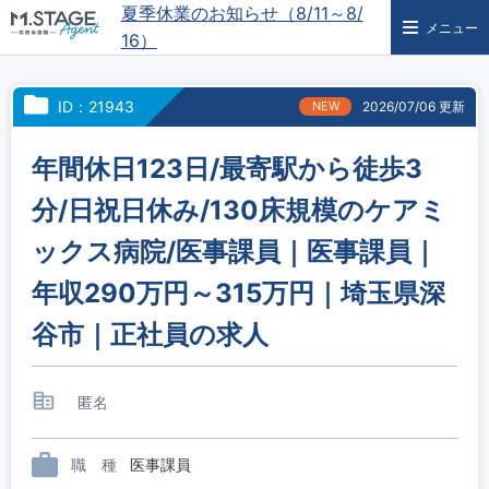
夏季休業のお知らせ（8/11～8/
メニュー
16）
ID：21943
NEW
2026/07/06 更新
年間休日123日/最寄駅から徒歩3
分/日祝日休み/130床規模のケアミ
ックス病院/医事課員｜医事課員｜
年収290万円～315万円｜埼玉県深
谷市｜正社員の求人
匿名
職 種
医事課員