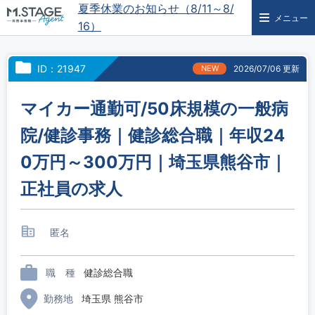
夏季休業のお知らせ（8/11～8/
メニュー
16）
ID：21947
NEW
2026/07/06 更新
マイカー通勤可/50床規模の一般病
院/健診事務｜健診総合職｜年収24
0万円～300万円｜埼玉県熊谷市｜
正社員の求人
匿名
職 種
健診総合職
勤務地
埼玉県 熊谷市