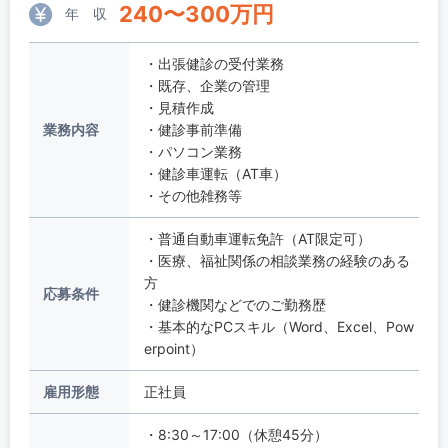
240
〜
300
万円
年 収
・出張健診の受付業務
・既存、企業の管理
・見積作成
業務内容
・健診事前準備
・パソコン業務
・健診車運転（AT車）
・その他雑務等
・普通自動車運転免許（AT限定可）
・医療、福祉関係の相談業務の経験のある
方
応募条件
・健診機関などでのご勤務歴
・基本的なPCスキル（Word、Excel、Pow
erpoint）
雇用形態
正社員
・8:30～17:00（休憩45分）