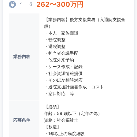
262
〜
300
万円
年 収
【業務内容】後方支援業務（入退院支援全
般）
・本人・家族面談
・転院調整
・退院調整
・担当者会議手配
業務内容
・他院外来予約
・ケース作成・記録
・社会資源情報提供
・そのほか相談対応
・退院支援計画書作成・コスト
・窓口対応 等
【必須】
年齢：59 歳以下（定年の為）
応募条件
資格：社会福祉士
【歓迎】
・1年以上の病院経験