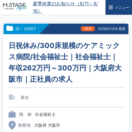
夏季休業のお知らせ（8/11～8/
メニュー
16）
ID：21957
NEW
2026/07/06 更新
日祝休み/300床規模のケアミック
ス病院/社会福祉士｜社会福祉士｜
年収262万円～300万円｜大阪府大
阪市｜正社員の求人
匿名
職 種
社会福祉士
勤務地
大阪府 大阪市