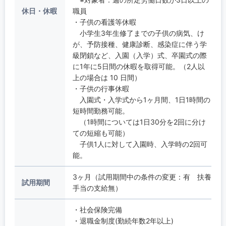
休日・休暇
職員
・子供の看護等休暇
小学生3年生修了までの子供の病気、け
が、予防接種、健康診断、感染症に伴う学
級閉鎖など、入園（入学）式、卒園式の際
に1年に5日間の休暇を取得可能。（2人以
上の場合は 10 日間）
・子供の行事休暇
入園式・入学式から1ヶ月間、1日1時間の
短時間勤務可能。
（1時間については1日30分を2回に分け
ての短縮も可能）
子供1人に対して入園時、入学時の2回可
能。
3ヶ月（試用期間中の条件の変更：有 扶養
試用期間
手当の支給無）
・社会保険完備
・退職金制度(勤続年数2年以上)