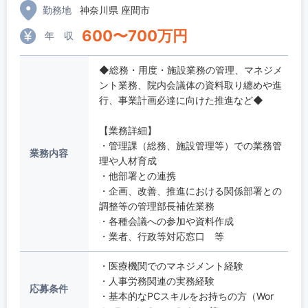
勤務地
神奈川県 座間市
600
〜
700
万円
年 収
◆総務・用度・施設業務の管理、マネジメ
ント業務、院内会議体の資料取り纏めや進
行、事業計画必達に向けた推進など◆
【業務詳細】
・管理課（総務、施設管理等）での業務管
業務内容
理や人材育成
・他部署との連携
・企画、改善、推進における関係部署との
調整等の管理部長補佐業務
・各種会議への参加や資料作成
・業者、行政等対応窓口 等
・医療機関でのマネジメント経験
・人事労務関連の実務経験
応募条件
・基本的なPCスキルをお持ちの方（Wor