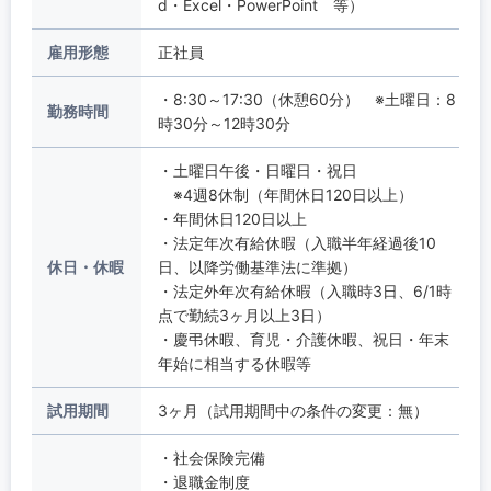
d・Excel・PowerPoint 等）
雇用形態
正社員
・8:30～17:30（休憩60分） ※土曜日：8
勤務時間
時30分～12時30分
・土曜日午後・日曜日・祝日
※4週8休制（年間休日120日以上）
・年間休日120日以上
・法定年次有給休暇（入職半年経過後10
休日・休暇
日、以降労働基準法に準拠）
・法定外年次有給休暇（入職時3日、6/1時
点で勤続3ヶ月以上3日）
・慶弔休暇、育児・介護休暇、祝日・年末
年始に相当する休暇等
試用期間
3ヶ月（試用期間中の条件の変更：無）
・社会保険完備
・退職金制度