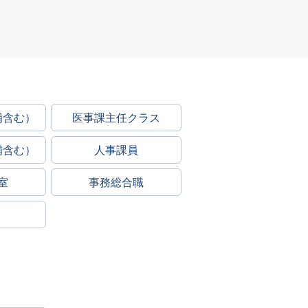
補含む）
医事課主任クラス
補含む）
人事課員
室
事務総合職