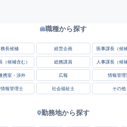
職種から探す
事務長候補
経営企画
医事課長（候
長（候補含む）
総務課員
人事課長（候
連携室・渉外
広報
情報管理
療情報管理士
社会福祉士
その他
勤務地から探す