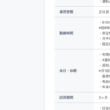
・運転
雇用形態
正社員
・9:0
※朝8
勤務時間
・所定
・月平
・固定
・年間
・4週
・原則
休日・休暇
※月1
振替休
・有給
・年末
試用期間
3ヶ月
・社会