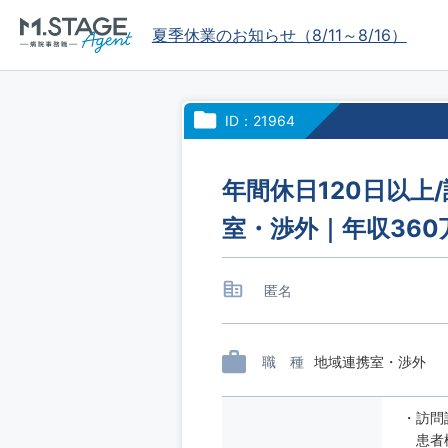
夏季休業のお知らせ（8/11～8/16）
ID：21964
年間休日120日以
室・渉外｜年収360
匿名
職 種
地域連携室・渉外
・訪問
患者様