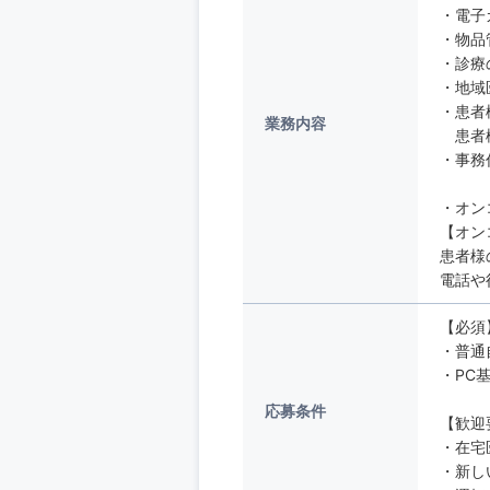
・電子
・物品
・診療
・地域
・患者
業務内容
患者様
・事務
・オン
【オン
患者様
電話や
【必須
・普通
・PC
応募条件
【歓迎
・在宅
・新し