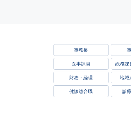
事務長
医事課員
総務課
財務・経理
地域
健診総合職
診