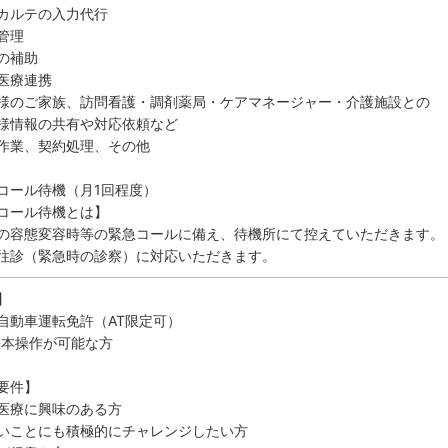
カルテの入力代行
管理
の補助
医療連携
様のご家族、訪問看護・調剤薬局・ケアマネージャー・介護施設との
情報の共有や対応依頼など
作業、契約処理、その他
コール待機（月1回程度）
コール待機とは】
の容態変容時等の緊急コールに備え、待機所にて控えていただきます。
往診（緊急時の診察）に対応いただきます。
】
自動車運転免許（AT限定可）
基本操作が可能な方
要件】
医療に興味のある方
いことにも積極的にチャレンジしたい方