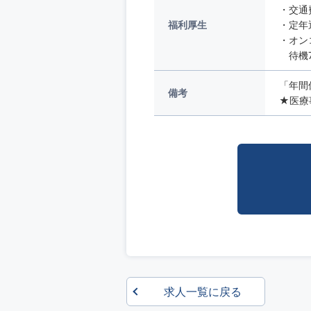
・交通
福利厚生
・定年
・オン
待機7
「年間
備考
★医療事
求人一覧に戻る