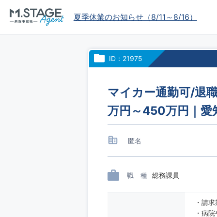
夏季休業のお知らせ（8/11～8/16）
ID：21975
マイカー通勤可/退職
万円～450万円｜
匿名
職 種
総務課員
・請求
・病院