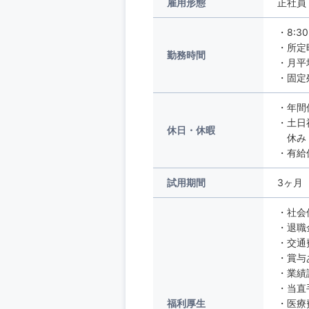
雇用形態
正社員
・8:3
・所定
勤務時間
・月平
・固定
・年間
・土日
休日・休暇
休み：
・有給
試用期間
3ヶ月
・社会
・退職
・交通
・賞与
・業績
・当直
福利厚生
・医療