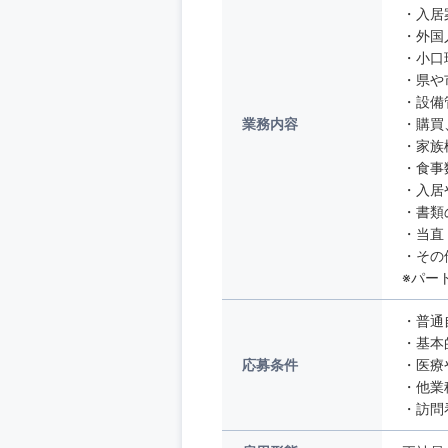
・入居
・外国
・小口
・県や
・設備
業務内容
・購買
・家族
・食事
・入居
・書類
・当直
・その
※パー
・普通
・基本
応募条件
・医療
・他業
・訪問