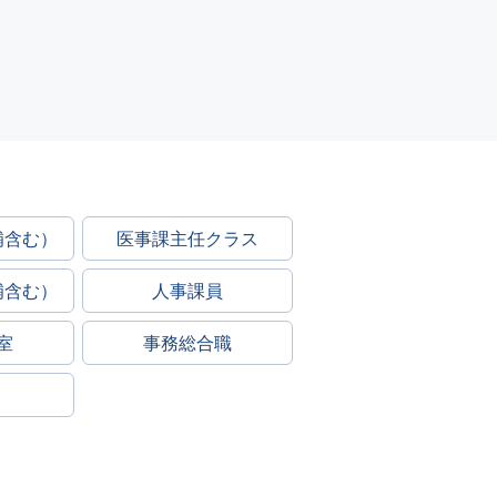
補含む）
医事課主任クラス
補含む）
人事課員
室
事務総合職