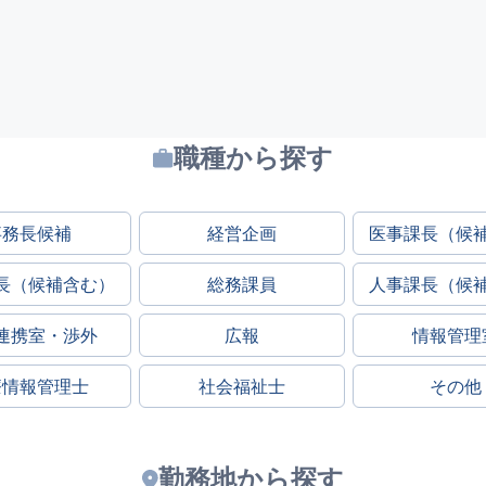
職種から探す
事務長候補
経営企画
医事課長（候
長（候補含む）
総務課員
人事課長（候
連携室・渉外
広報
情報管理
療情報管理士
社会福祉士
その他
勤務地から探す