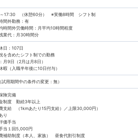
0～17:30 （休憩60分） ※実働8時間 シフト制
時間外勤務：有
均時間外労働時間：月平均10時間程度
残業代：月30時間分
休日：107日
祝を含めたシフト制での勤務
月9日（2月は月8日）
休暇（入職半年後に10日付与）
（試用期間中の条件の変更：無）
保険完備
金制度 勤続3年以上
費支給 （1kmあたり15円支給）／上限30,000円）
あり
評価手当
手当１回5,000円
費補助制度（本人、家族） 昼食代割引制度