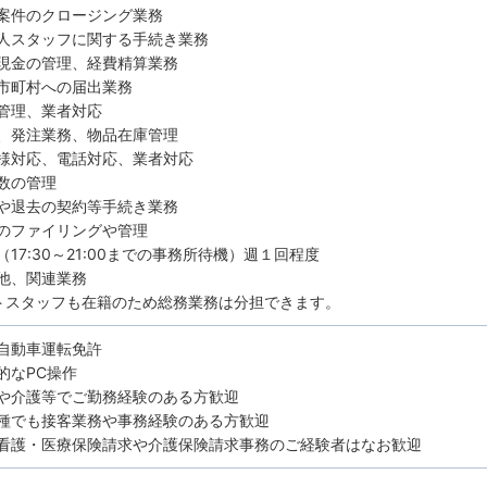
案件のクロージング業務
人スタッフに関する手続き業務
現金の管理、経費精算業務
市町村への届出業務
管理、業者対応
、発注業務、物品在庫管理
様対応、電話対応、業者対応
数の管理
や退去の契約等手続き業務
のファイリングや管理
（17:30～21:00までの事務所待機）週１回程度
他、関連業務
トスタッフも在籍のため総務業務は分担できます。
自動車運転免許
的なPC操作
や介護等でご勤務経験のある方歓迎
種でも接客業務や事務経験のある方歓迎
看護・医療保険請求や介護保険請求事務のご経験者はなお歓迎