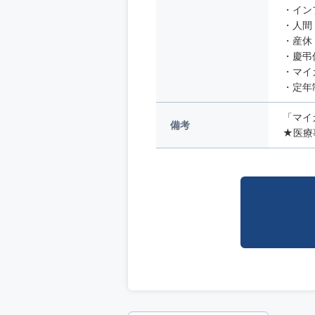
・イン
・人
・産
・慶弔
・マイ
・定年
「マイ
備考
★医療事