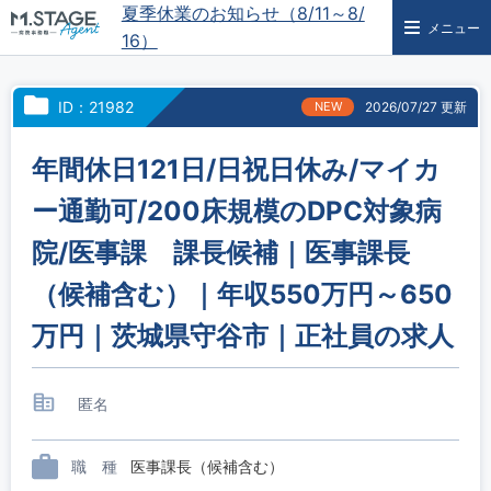
夏季休業のお知らせ（8/11～8/
メニュー
16）
ID：21982
NEW
2026/07/27 更新
年間休日121日/日祝日休み/マイカ
ー通勤可/200床規模のDPC対象病
院/医事課 課長候補｜医事課長
（候補含む）｜年収550万円～650
万円｜茨城県守谷市｜正社員の求人
匿名
職 種
医事課長（候補含む）