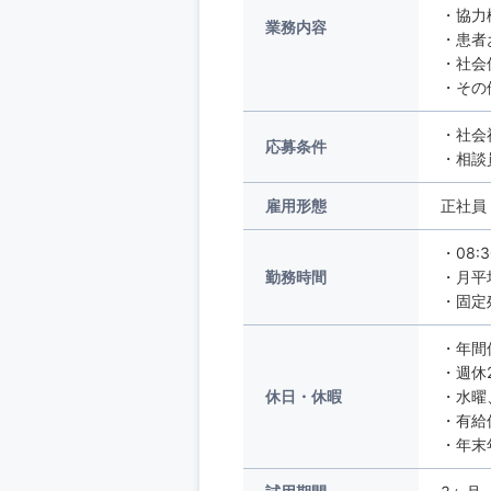
・協力
業務内容
・患者
・社会
・その
・社会
応募条件
・相談
雇用形態
正社員
・08:
勤務時間
・月平
・固定
・年間
・週休
休日・休暇
・水曜
・有給
・年末