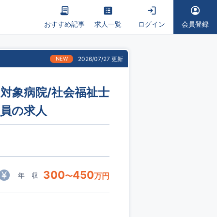
おすすめ記事
求人一覧
ログイン
会員登録
NEW
2026/07/27 更新
C対象病院/社会福祉士
社員の求人
300
450
年 収
〜
万円