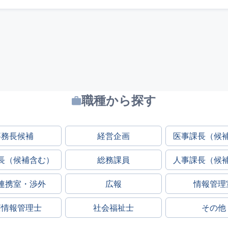
職種から探す
事務長候補
経営企画
医事課長（候
長（候補含む）
総務課員
人事課長（候
連携室・渉外
広報
情報管理
療情報管理士
社会福祉士
その他