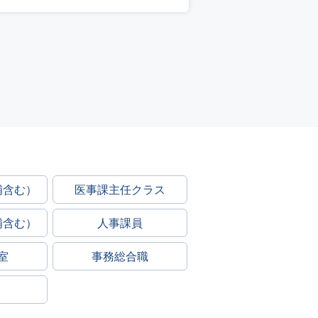
補含む）
医事課主任クラス
補含む）
人事課員
室
事務総合職