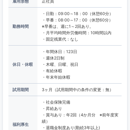
雇用形態
正社員
・日勤：09:00～18：00（休憩60分）
・早番：08:00～17：00（休憩60分）
勤務時間
※早番は、週に1～2回あり。
・月平均時間外労働時間：10時間以内
・固定残業代：なし
・年間休日：123日
・週休2日制
休日・休暇
・木曜、日曜、祝日
・有給休暇
・年末年始休暇
試用期間
3ヶ月（試用期間中の条件の変更：無）
・社会保険完備
・昇給あり
・賞与あり：年2回（4か月分 ※前年度実
績）
福利厚生
・退職金制度あり(勤続3年以上)