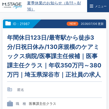
夏季休業のお知らせ（8/11～8/
メニュー
16）
ID：21987
NEW
2026/07/06 更新
年間休日123日/最寄駅から徒歩3
分/日祝日休み/130床規模のケアミ
ックス病院/医事課主任候補｜医事
課主任クラス｜年収350万円～380
万円｜埼玉県深谷市｜正社員の求人
匿名
職 種
医事課主任クラス