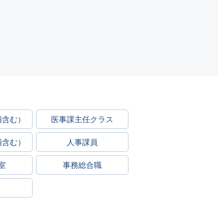
補含む）
医事課主任クラス
補含む）
人事課員
室
事務総合職