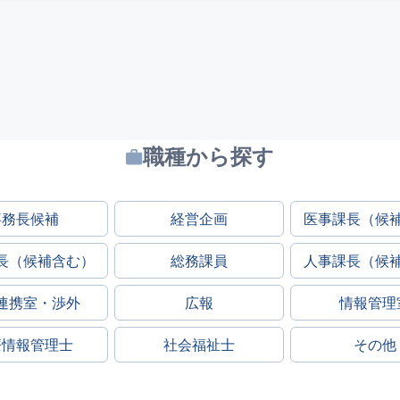
職種から探す
事務長候補
経営企画
医事課長（候
長（候補含む）
総務課員
人事課長（候
連携室・渉外
広報
情報管理
療情報管理士
社会福祉士
その他