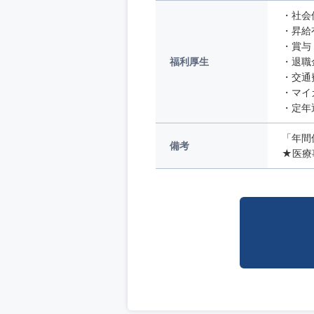
・社会
・昇給
・賞与
福利厚生
・退職
・交通
・マイ
・定年
「年間
備考
★医療事