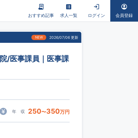
おすすめ記事
求人一覧
ログイン
会員登録
NEW
2026/07/06 更新
病院/医事課員｜医事課
250
350
年 収
〜
万円