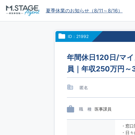
夏季休業のお知らせ（8/11～8/16）
ID：21992
年間休日120日/マ
員｜年収250万円～
匿名
職 種
医事課員
・窓口
・日々