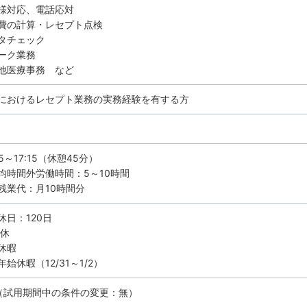
様対応、電話応対
費の計算・レセプト点検
タチェック
ーク業務
他医療事務 など
におけるレセプト業務の実務経験を有する方
15～17:15（休憩45分）
均時間外労働時間：5～10時間
残業代：月10時間分
休日：120日
8休
休暇
始休暇（12/31～1/2）
（試用期間中の条件の変更：無）