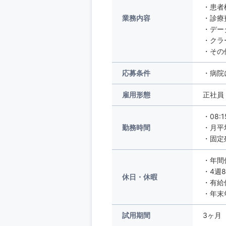
・患者
業務内容
・診療
・デー
・クラ
・その
応募条件
・病院
雇用形態
正社員
・08:
勤務時間
・月平
・固定
・年間
・4週
休日・休暇
・有給
・年末年
試用期間
3ヶ月