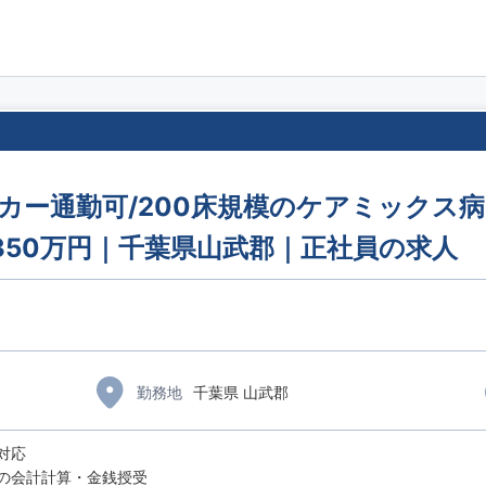
イカー通勤可/200床規模のケアミックス
350万円｜千葉県山武郡｜正社員の求人
勤務地
千葉県 山武郡
対応
の会計計算・金銭授受