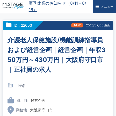
夏季休業のお知らせ（8/11～8/
メニュー
16）
ID：22003
NEW
2026/07/06 更新
介護老人保健施設/機能訓練指導員
および経営企画｜経営企画｜年収3
50万円～430万円｜大阪府守口市
｜正社員の求人
匿名
職 種
経営企画
勤務地
大阪府 守口市