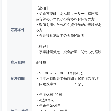
【必須】
・柔道整復師、あん摩マッサージ指圧師、
鍼灸師のいずれかの資格をお持ちの方
・数値を用いた分析や資料作成の経験があ
応募条件
る方
・介護福祉施設での実務経験者
【歓迎】
・事業計画策定、資金計画に関わった経験
雇用形態
正社員
・9：00～17：00 (休憩45分）
勤務時間
・月平均時間外労働時間：10時間程度/月
・固定残業代 ：なし
・年間休日110日
・4週8休制
・年末年始休暇
休日・休暇
・リフレッシュ休暇