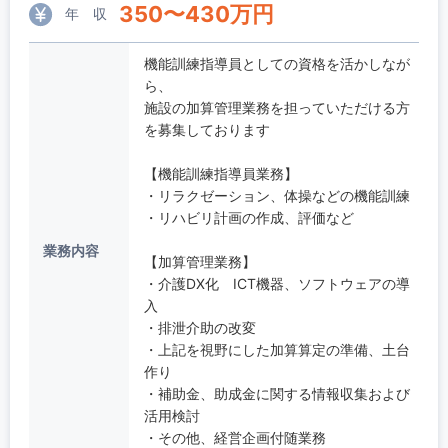
350
〜
430
万円
年 収
機能訓練指導員としての資格を活かしなが
ら、
施設の加算管理業務を担っていただける方
を募集しております
【機能訓練指導員業務】
・リラクゼーション、体操などの機能訓練
・リハビリ計画の作成、評価など
業務内容
【加算管理業務】
・介護DX化 ICT機器、ソフトウェアの導
入
・排泄介助の改変
・上記を視野にした加算算定の準備、土台
作り
・補助金、助成金に関する情報収集および
活用検討
・その他、経営企画付随業務