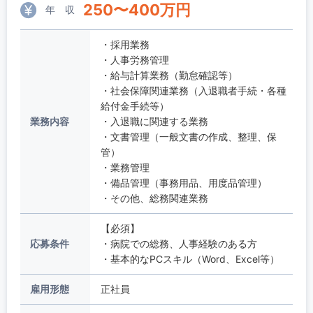
250
〜
400
万円
年 収
・採用業務
・人事労務管理
・給与計算業務（勤怠確認等）
・社会保障関連業務（入退職者手続・各種
給付金手続等）
業務内容
・入退職に関連する業務
・文書管理（一般文書の作成、整理、保
管）
・業務管理
・備品管理（事務用品、用度品管理）
・その他、総務関連業務
【必須】
応募条件
・病院での総務、人事経験のある方
・基本的なPCスキル（Word、Excel等）
雇用形態
正社員