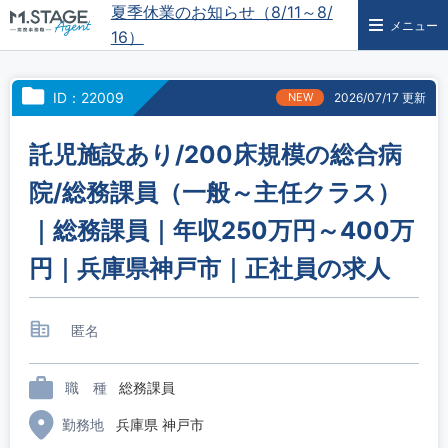
夏季休業のお知らせ（8/11～8/
メニュー
16）
ID：22009
NEW
2026/07/17 更新
託児施設あり/200床規模の総合病
院/総務課員（一般～主任クラス）
｜総務課員｜年収250万円～400万
円｜兵庫県神戸市｜正社員の求人
匿名
職 種
総務課員
勤務地
兵庫県 神戸市