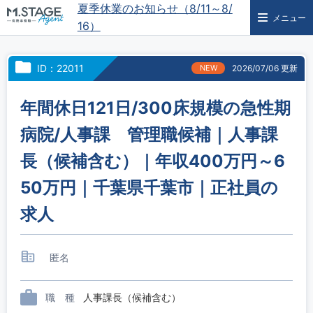
夏季休業のお知らせ（8/11～8/
メニュー
16）
ID：22011
NEW
2026/07/06 更新
年間休日121日/300床規模の急性期
病院/人事課 管理職候補｜人事課
長（候補含む）｜年収400万円～6
50万円｜千葉県千葉市｜正社員の
求人
匿名
職 種
人事課長（候補含む）