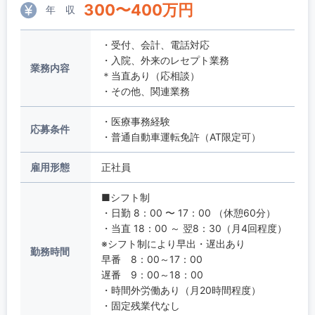
300
〜
400
万円
年 収
・受付、会計、電話対応
・入院、外来のレセプト業務
業務内容
＊当直あり（応相談）
・その他、関連業務
・医療事務経験
応募条件
・普通自動車運転免許（AT限定可）
雇用形態
正社員
■シフト制
・日勤 8：00 〜 17：00 （休憩60分）
・当直 18：00 ～ 翌8：30（月4回程度）
※シフト制により早出・遅出あり
勤務時間
早番 8：00～17：00
遅番 9：00～18：00
・時間外労働あり（月20時間程度）
・固定残業代なし