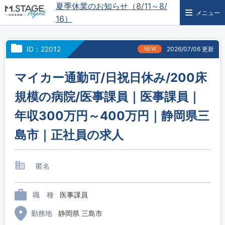
夏季休業のお知らせ（8/11～8/
メニュー
16）
ID：22012
NEW
2026/07/06 更新
マイカー通勤可/日祝日休み/200床
規模の病院/医事課員｜医事課員｜
年収300万円～400万円｜静岡県三
島市｜正社員の求人
匿名
職 種
医事課員
勤務地
静岡県 三島市