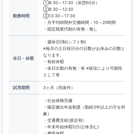
①8:30～17:30（休憩60分）
②8:30～12:30
勤務時間
③13:30～17:30
・月平均時間外労働時間：10～20時間
・固定残業代制の有無：無し
・週休2日制(シフト制)
※毎月の土日祝日分の日数がお休みの日数と
なります。
休日・休暇
・有給休暇
・休日出勤の有無：有 ※状況により可能性
として有
試用期間
3ヶ月（同条件）
・社会保険完備
・確定拠出年金制度（勤続3年以上の方を対
象）
・交通費支給(規定有)
・年末年始休暇5日(公休含む)
・慶弔休暇