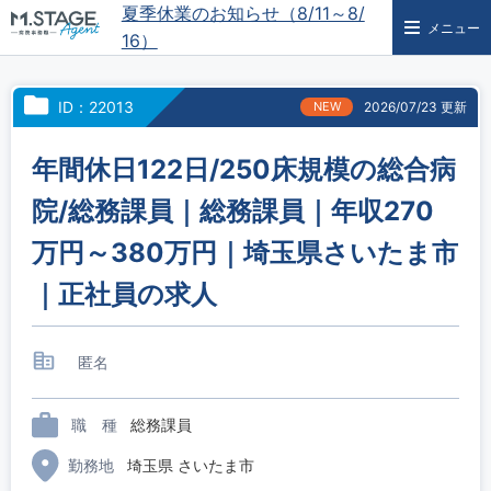
夏季休業のお知らせ（8/11～8/
メニュー
16）
ID：22013
NEW
2026/07/23 更新
年間休日122日/250床規模の総合病
院/総務課員｜総務課員｜年収270
万円～380万円｜埼玉県さいたま市
｜正社員の求人
匿名
職 種
総務課員
勤務地
埼玉県 さいたま市