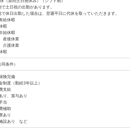
8休（原則土日祝休み）（シフト制）
制で土日祝の出勤があります。
祝で休日出勤した場合は、翌週平日に代休を取っていただきます。
有給休暇
休暇
年始休暇
、産後休業
、介護休業
休暇
（同条件）
保険完備
金制度（勤続3年以上）
費支給
あり、賞与あり
手当
費補助
寮あり
施設あり など