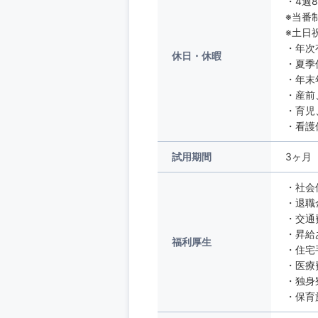
・4週
※当番
※土日
・年次
休日・休暇
・夏季
・年末
・産前
・育児
・看護
試用期間
3ヶ月
・社会
・退職
・交通
・昇給
福利厚生
・住宅
・医療
・独身
・保育