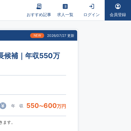
おすすめ記事
求人一覧
ログイン
会員登録
NEW
2026/07/27 更新
長候補｜年収550万
550
600
年 収
〜
万円
きます。