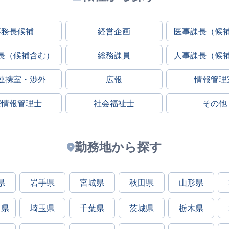
事務長候補
経営企画
医事課長（候
長（候補含む）
総務課員
人事課長（候
連携室・渉外
広報
情報管理
療情報管理士
社会福祉士
その他
勤務地から探す
県
岩手県
宮城県
秋田県
山形県
川県
埼玉県
千葉県
茨城県
栃木県