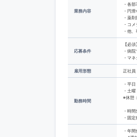
・各部
業務内容
・円滑
・薬剤
・コメ
・他、
【必須
応募条件
・病院
・マネ
雇用形態
正社員
・平日 
・土曜 
※休憩
勤務時間
・時間
・固定
・年間