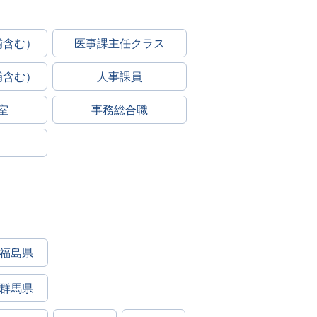
補含む）
医事課主任クラス
補含む）
人事課員
室
事務総合職
福島県
群馬県