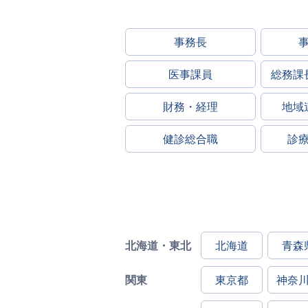
事務長
医事課員
総務課
財務・経理
地域
健診総合職
診
北海道・東北
北海道
青森
関東
東京都
神奈