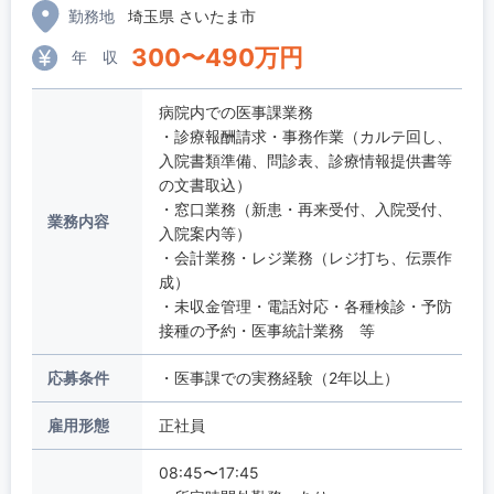
勤務地
埼玉県 さいたま市
300
〜
490
万円
年 収
病院内での医事課業務
・診療報酬請求・事務作業（カルテ回し、
入院書類準備、問診表、診療情報提供書等
の文書取込）
・窓口業務（新患・再来受付、入院受付、
業務内容
入院案内等）
・会計業務・レジ業務（レジ打ち、伝票作
成）
・未収金管理・電話対応・各種検診・予防
接種の予約・医事統計業務 等
応募条件
・医事課での実務経験（2年以上）
雇用形態
正社員
08:45〜17:45