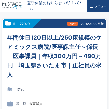
夏季休業のお知らせ（8/11～8/
メニュー
16）
ID：22029
NEW
2026/07/09 更新
年間休日120日以上/250床規模のケ
アミックス病院/医事課主任～係長
｜医事課員｜年収300万円～490万
円｜埼玉県さいたま市｜正社員の求
人
匿名
職 種
医事課員