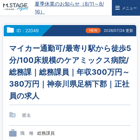
夏季休業のお知らせ（8/11～8/
メニュー
16）
ID：22049
NEW
2026/07/24 更新
マイカー通勤可/最寄り駅から徒歩5
分/100床規模のケアミックス病院/
総務課｜総務課員｜年収300万円～
380万円｜神奈川県足柄下郡｜正社
員の求人
匿名
職 種
総務課員