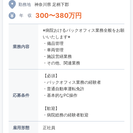
勤務地
神奈川県 足柄下郡
300
〜
380
万円
年 収
※病院おけるバックオフィス業務全般をお願
いいたします※
・備品管理
業務内容
・車両管理
・施設営繕業務
・その他、関連業務
【必須】
・バックオフィス業務の経験者
・普通自動車運転免許
応募条件
・基本的なPC操作
【歓迎】
・病院総務の経験者歓迎
雇用形態
正社員