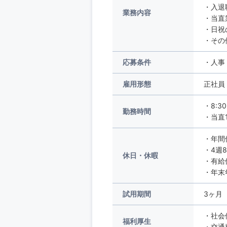
・入退
業務内容
・当直
・日祝
・その
応募条件
・人事
雇用形態
正社員
・8:3
勤務時間
・当直1
・年間
・4週
休日・休暇
・有給
・年末
試用期間
3ヶ月
・社会
福利厚生
・交通