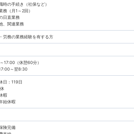
職時の手続き（社保など）
業務（月1～2回）
の日直業務
他、関連業務
・労務の業務経験を有する方
0～17:00（休憩60分）
7:00～翌8:30
休日：119日
8休
休暇
年始休暇
保険完備
費支給