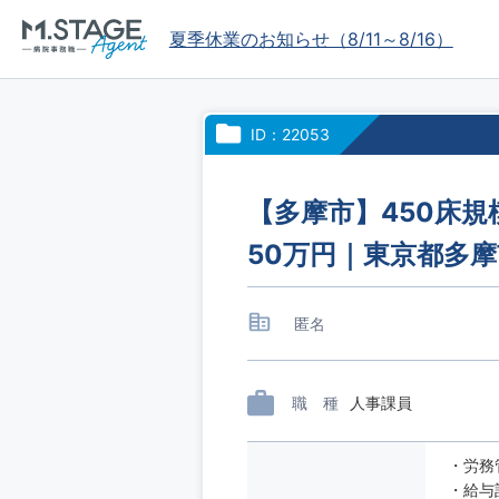
夏季休業のお知らせ（8/11～8/16）
ID：22053
【多摩市】450床規
50万円｜東京都多
匿名
職 種
人事課員
・労務
・給与