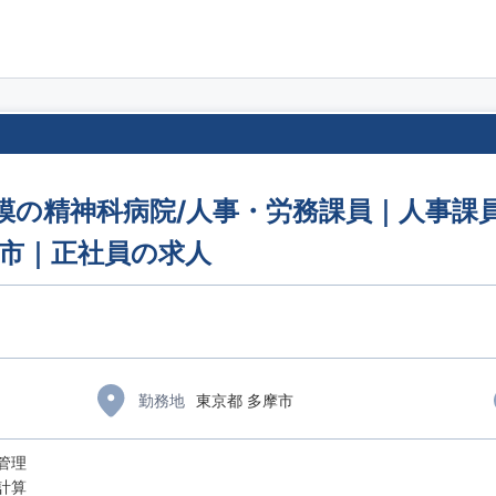
模の精神科病院/人事・労務課員｜人事課員
摩市｜正社員の求人
勤務地
東京都 多摩市
管理
計算