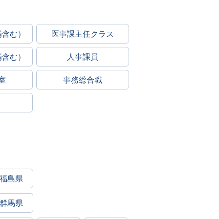
補含む）
医事課主任クラス
補含む）
人事課員
室
事務総合職
福島県
群馬県