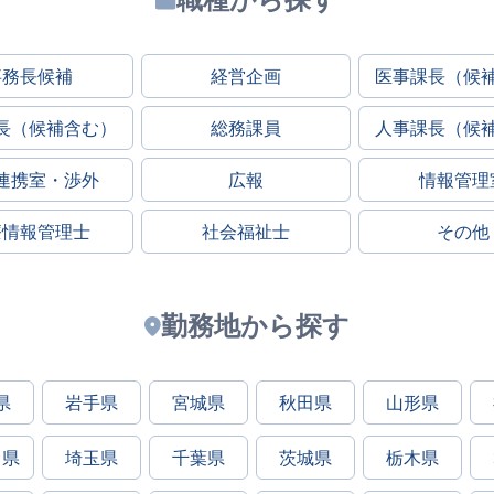
事務長候補
経営企画
医事課長（候
長（候補含む）
総務課員
人事課長（候
連携室・渉外
広報
情報管理
療情報管理士
社会福祉士
その他
勤務地から探す
県
岩手県
宮城県
秋田県
山形県
川県
埼玉県
千葉県
茨城県
栃木県