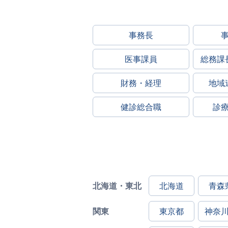
事務長
医事課員
総務課
財務・経理
地域
健診総合職
診
北海道・東北
北海道
青森
関東
東京都
神奈