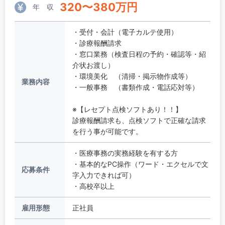
320
〜
380
万円
年 収
・受付・会計（電子カルテ使用）
・診療報酬請求
・窓口業務（検査日程の予約・確認等・紹
介状お渡し）
・環境美化 （清掃・掲示物作成等）
業務内容
・一般事務 （書類作成・電話応対等）
※【レセプト点検ソフトあり！！】
診療報酬請求も、点検ソフトで正確な請求
を行う事が可能です。
・医療事務の実務経験を有する方
・基本的なPC操作（ワード・エクセルで文
応募条件
字入力できれば可）
・高校卒以上
雇用形態
正社員