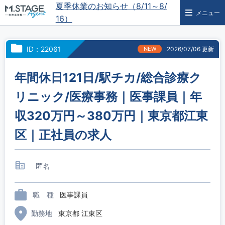
夏季休業のお知らせ（8/11～8/
メニュー
16）
ID：22061
NEW
2026/07/06 更新
年間休日121日/駅チカ/総合診療ク
リニック/医療事務｜医事課員｜年
収320万円～380万円｜東京都江東
区｜正社員の求人
匿名
職 種
医事課員
勤務地
東京都 江東区