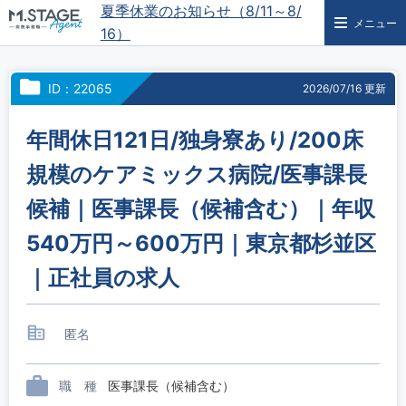
夏季休業のお知らせ（8/11～8/
メニュー
16）
ID：22065
2026/07/16 更新
年間休日121日/独身寮あり/200床
規模のケアミックス病院/医事課長
候補｜医事課長（候補含む）｜年収
540万円～600万円｜東京都杉並区
｜正社員の求人
匿名
職 種
医事課長（候補含む）