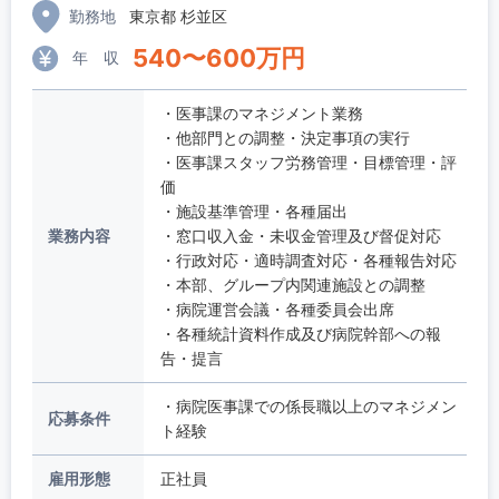
勤務地
東京都 杉並区
540
〜
600
万円
年 収
・医事課のマネジメント業務
・他部門との調整・決定事項の実行
・医事課スタッフ労務管理・目標管理・評
価
・施設基準管理・各種届出
業務内容
・窓口収入金・未収金管理及び督促対応
・行政対応・適時調査対応・各種報告対応
・本部、グループ内関連施設との調整
・病院運営会議・各種委員会出席
・各種統計資料作成及び病院幹部への報
告・提言
・病院医事課での係長職以上のマネジメン
応募条件
ト経験
雇用形態
正社員