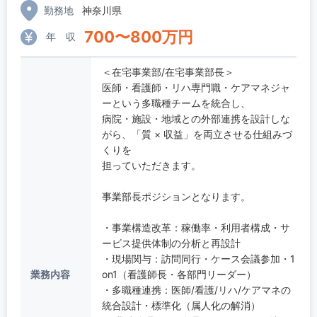
勤務地
神奈川県
700
〜
800
万円
年 収
＜在宅事業部/在宅事業部長＞
医師・看護師・リハ専門職・ケアマネジャ
ーという多職種チームを統合し、
病院・施設・地域との外部連携を設計しな
がら、「質 × 収益」を両立させる仕組みづ
くりを
担っていただきます。
事業部長ポジションとなります。
・事業構造改革：稼働率・利用者構成・サ
ービス提供体制の分析と再設計
・現場関与：訪問同行・ケース会議参加・1
業務内容
on1（看護師長・各部門リーダー）
・多職種連携：医師/看護/リハ/ケアマネの
統合設計・標準化（属人化の解消）