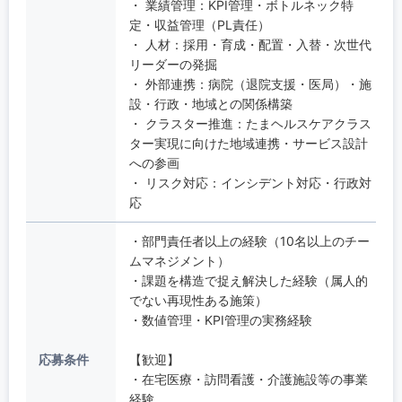
・ 業績管理：KPI管理・ボトルネック特
定・収益管理（PL責任）
・ 人材：採用・育成・配置・入替・次世代
リーダーの発掘
・ 外部連携：病院（退院支援・医局）・施
設・行政・地域との関係構築
・ クラスター推進：たまヘルスケアクラス
ター実現に向けた地域連携・サービス設計
への参画
・ リスク対応：インシデント対応・行政対
応
・部門責任者以上の経験（10名以上のチー
ムマネジメント）
・課題を構造で捉え解決した経験（属人的
でない再現性ある施策）
・数値管理・KPI管理の実務経験
応募条件
【歓迎】
・在宅医療・訪問看護・介護施設等の事業
経験