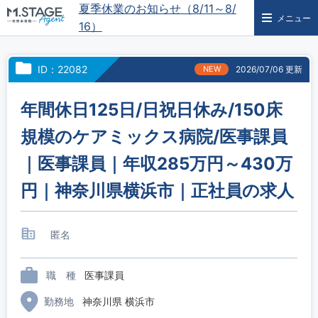
夏季休業のお知らせ（8/11～8/
メニュー
16）
ID：22082
NEW
2026/07/06 更新
年間休日125日/日祝日休み/150床
規模のケアミックス病院/医事課員
｜医事課員｜年収285万円～430万
円｜神奈川県横浜市｜正社員の求人
匿名
職 種
医事課員
勤務地
神奈川県 横浜市