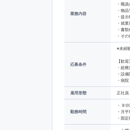
・
・物品
業務内容
・提
・就
・書
・その
※未経
【歓迎
応募条件
・総務
・設備
・病院
雇用形態
正社員
・ 9:
勤務時間
・月平
・固