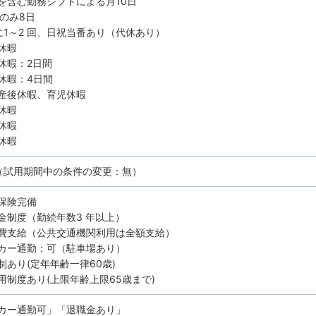
を含む勤務シフトによる月10日
のみ8日
1～2 回、日祝当番あり（代休あり）
休暇
休暇：2日間
休暇：4日間
産後休暇、育児休暇
休暇
休暇
休暇
（試用期間中の条件の変更：無）
保険完備
金制度（勤続年数3 年以上）
費支給（公共交通機関利用は全額支給）
カー通勤：可（駐車場あり）
制あり(定年年齢一律60歳)
用制度あり(上限年齢上限65歳まで)
カー通勤可」「退職金あり」