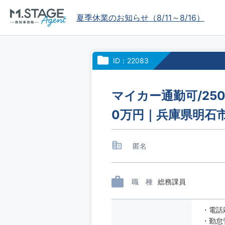
夏季休業のお知らせ（8/11～8/16）
ID：22083
マイカー通勤可/25
0万円｜兵庫県明石
匿名
職 種
総務課員
・
・勤怠