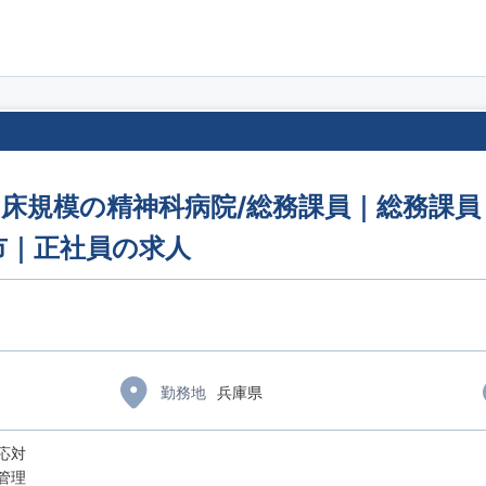
0床規模の精神科病院/総務課員｜総務課員
市｜正社員の求人
勤務地
兵庫県
電話応対
管理