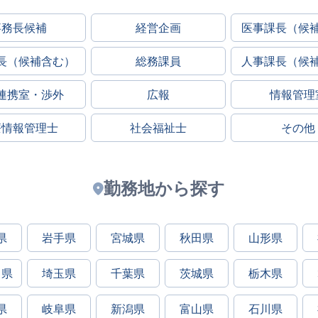
事務長候補
経営企画
医事課長（候
長（候補含む）
総務課員
人事課長（候
連携室・渉外
広報
情報管理
療情報管理士
社会福祉士
その他
勤務地から探す
県
岩手県
宮城県
秋田県
山形県
川県
埼玉県
千葉県
茨城県
栃木県
県
岐阜県
新潟県
富山県
石川県