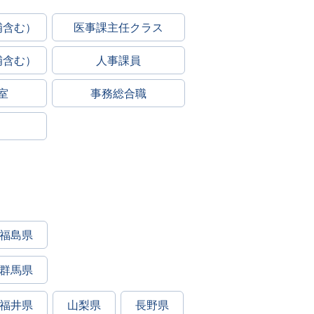
補含む）
医事課主任クラス
補含む）
人事課員
室
事務総合職
福島県
群馬県
福井県
山梨県
長野県