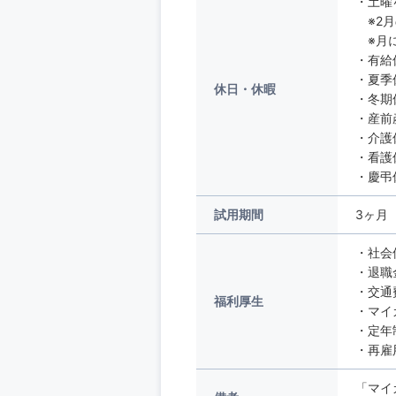
・土曜
※2月
※月に
・有給
・夏季
休日・休暇
・冬期
・産前
・介護
・看護
・慶弔
試用期間
3ヶ月
・社会
・退職
・交通
福利厚生
・マイ
・定年
・再雇
「マイ