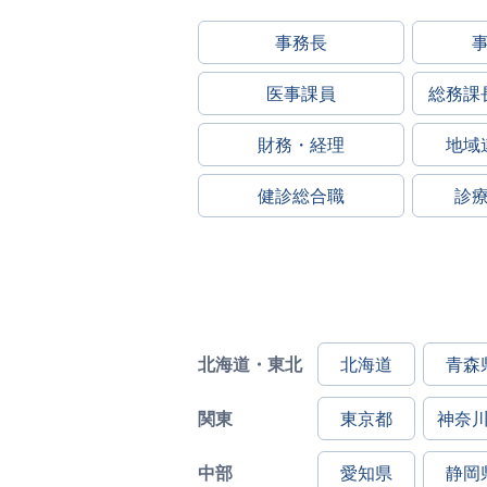
事務長
医事課員
総務課
財務・経理
地域
健診総合職
診
北海道・東北
北海道
青森
関東
東京都
神奈
中部
愛知県
静岡