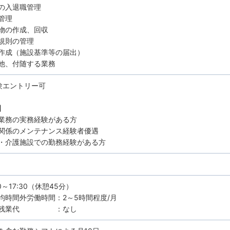
職員の入退職管理
管理
示物の作成、回収
業規則の管理
類作成（施設基準等の届出）
他、付随する業務
験エントリー可
】
業務の実務経験がある方
関係のメンテナンス経験者優遇
・介護施設での勤務経験がある方
00～17:30（休憩45分）
均時間外労働時間：2～5時間程度/月
定残業代 ：なし