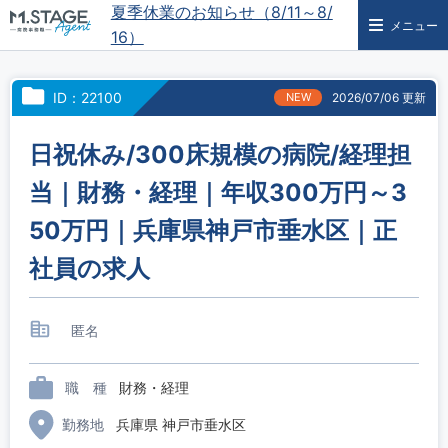
夏季休業のお知らせ（8/11～8/
メニュー
16）
ID：22100
NEW
2026/07/06 更新
日祝休み/300床規模の病院/経理担
当｜財務・経理｜年収300万円～3
50万円｜兵庫県神戸市垂水区｜正
社員の求人
匿名
職 種
財務・経理
勤務地
兵庫県 神戸市垂水区