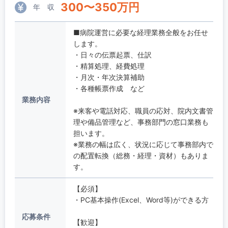
300
〜
350
万円
年 収
■病院運営に必要な経理業務全般をお任せ
します。
・日々の伝票起票、仕訳
・精算処理、経費処理
・月次・年次決算補助
・各種帳票作成 など
業務内容
※来客や電話対応、職員の応対、院内文書管
理や備品管理など、事務部門の窓口業務も
担います。
※業務の幅は広く、状況に応じて事務部内で
の配置転換（総務・経理・資材）もありま
す。
【必須】
・PC基本操作(Excel、Word等)ができる方
応募条件
【歓迎】