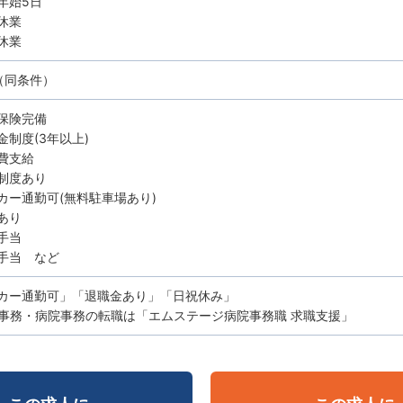
年始5日
休業
休業
（同条件）
保険完備
金制度(3年以上)
費支給
制度あり
カー通勤可(無料駐車場あり)
あり
手当
手当 など
カー通勤可」「退職金あり」「日祝休み」
事務・病院事務の転職は「エムステージ病院事務職 求職支援」