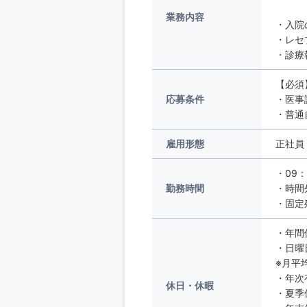
業務内容
・入院
・レセ
・診療
【必須
応募条件
・医事
・普通
雇用形態
正社員
・09：
勤務時間
・時間
・固定
・年間
・日曜
※月平
・年次
休日・休暇
・夏季