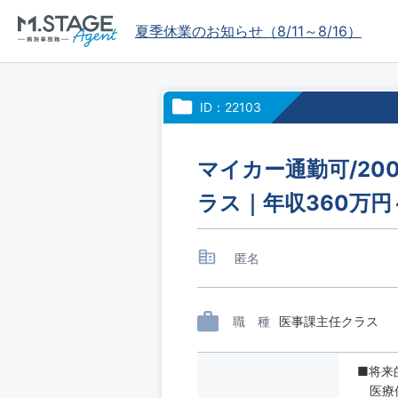
夏季休業のお知らせ（8/11～8/16）
ID：22103
マイカー通勤可/2
ラス｜年収360万
匿名
職 種
医事課主任クラス
■将来
医療保