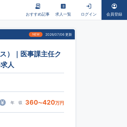
おすすめ記事
求人一覧
ログイン
会員登録
NEW
2026/07/06 更新
ラス）｜医事課主任ク
の求人
360
420
年 収
〜
万円