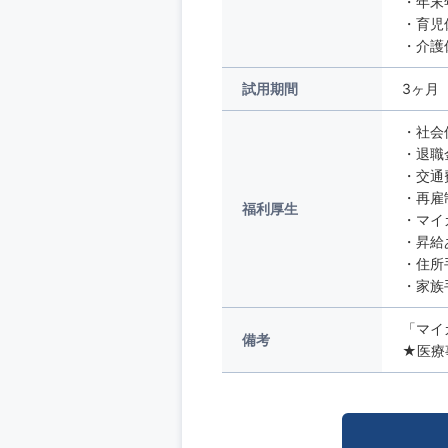
・年末
・育児
・介護
試用期間
3ヶ月
・社会
・退職
・交通
・再雇
福利厚生
・マイ
・昇給
・住所
・家族
「マイ
備考
★医療