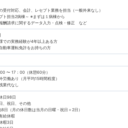
の受付対応、会計、レセプト業務を担当（一般外来なし）
プト担当2病棟～ ※まずは１病棟から
報酬請求に関するデータ入力・点検・修正 など
】
課での実務経験が4年以上ある方
自動車運転免許をお持ちの方
00 〜 17：00（休憩60分）
外労働あり（月平均15時間程度）
残業代なし
休日98日
日、祝日、その他
均8日（月の休日数は当月の日曜・祝日＋2日）
有給休暇
休暇3日