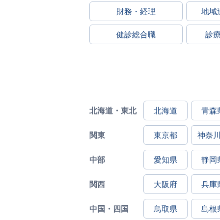
財務・経理
地域
健診総合職
診
北海道・東北
北海道
青森
関東
東京都
神奈
中部
愛知県
静岡
関西
大阪府
兵庫
中国・四国
鳥取県
島根