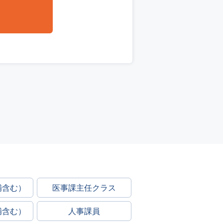
補含む）
医事課主任クラス
補含む）
人事課員