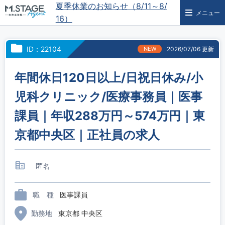
夏季休業のお知らせ（8/11～8/
メニュー
16）
ID：22104
NEW
2026/07/06 更新
年間休日120日以上/日祝日休み/小
児科クリニック/医療事務員｜医事
課員｜年収288万円～574万円｜東
京都中央区｜正社員の求人
匿名
職 種
医事課員
勤務地
東京都 中央区