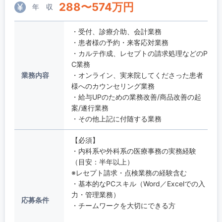
288
〜
574
万円
年 収
・受付、診療介助、会計業務
・患者様の予約・来客応対業務
・カルテ作成、レセプトの請求処理などのP
C業務
業務内容
・オンライン、実来院してくださった患者
様へのカウンセリング業務
・給与UPのための業務改善/商品改善の起
案/遂行業務
・その他上記に付随する業務
【必須】
・内科系や外科系の医療事務の実務経験
（目安：半年以上）
※レセプト請求・点検業務の経験含む
・基本的なPCスキル（Word／Excelでの入
力・管理業務）
応募条件
・チームワークを大切にできる方