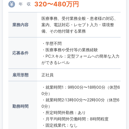
320
〜
480
万円
年 収
医療事務、受付業務全般・患者様の対応、
業務内容
案内、電話対応・レセプト入力・環境整
備、その他付随する業務
・学歴不問
・医療事務や受付等の業務経験
応募条件
・PCスキル：定型フォームへの簡単な入力
ができるレベル
雇用形態
正社員
・就業時間1：9時00分〜18時00分（休憩6
0分）
・就業時間2:13時00分〜22時00分（休憩6
勤務時間
0分）
・所定時間外勤務：あり
・月平均時間外労働時間：8時間程度
・固定残業代：なし