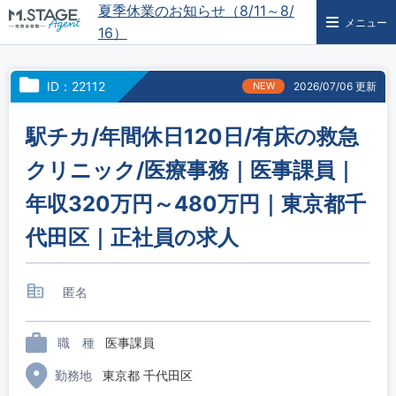
夏季休業のお知らせ（8/11～8/
メニュー
16）
ID：22112
NEW
2026/07/06 更新
駅チカ/年間休日120日/有床の救急
クリニック/医療事務｜医事課員｜
年収320万円～480万円｜東京都千
代田区｜正社員の求人
匿名
職 種
医事課員
勤務地
東京都 千代田区