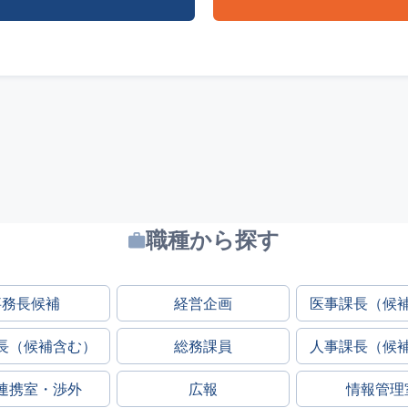
職種から探す
事務長候補
経営企画
医事課長（候
長（候補含む）
総務課員
人事課長（候
連携室・渉外
広報
情報管理