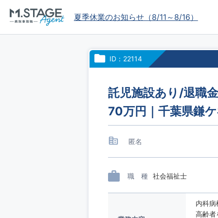
夏季休業のお知らせ（8/11～8/16）
ID：22114
託児施設あり/退職金
70万円｜千葉県鎌
匿名
職 種
社会福祉士
内科病
高齢者