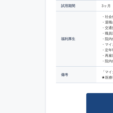
試用期間
3ヶ月
・社会
・退職
・交通
・職員
福利厚生
・院内
・マイ
・定年
・再雇
・院内
「マイ
備考
★医療