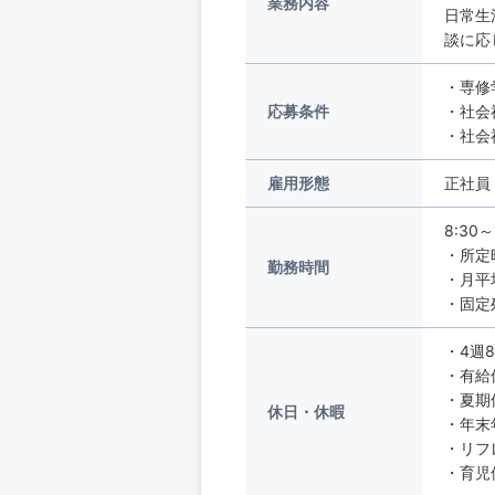
業務内容
日常生
談に応
・専修
応募条件
・社会
・社会
雇用形態
正社員
8:30～
・所定
勤務時間
・月平
・固定
・4週
・有給
・夏期
休日・休暇
・年末
・リフ
・育児