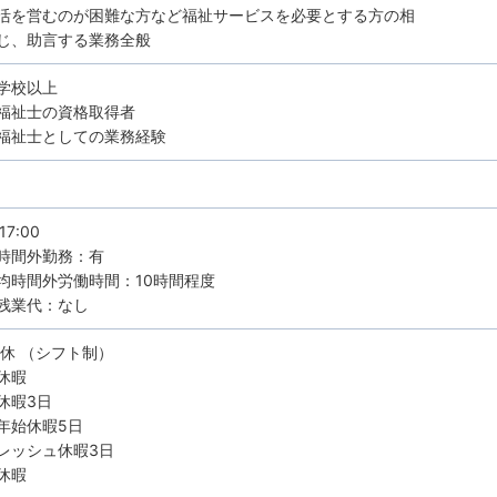
活を営むのが困難な方など福祉サービスを必要とする方の相
じ、助言する業務全般
学校以上
福祉士の資格取得者
福祉士としての業務経験
17:00
時間外勤務：有
均時間外労働時間：10時間程度
残業代：なし
8休 （シフト制）
休暇
休暇3日
年始休暇5日
レッシュ休暇3日
休暇