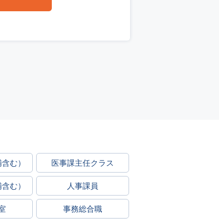
補含む）
医事課主任クラス
補含む）
人事課員
室
事務総合職