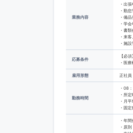
・出張
・勤怠
業務内容
・備
・学会
・書類
・来客
・施設
【必須
応募条件
・医療
雇用形態
正社員
・08：
・所定
勤務時間
・月平
・固定
・年間
・原則