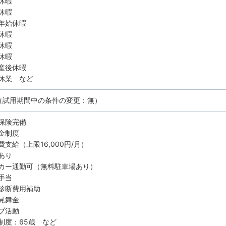
休暇
休暇
年始休暇
休暇
休暇
休暇
産後休暇
休業 など
（試用期間中の条件の変更：無）
保険完備
金制度
費支給（上限16,000円/月）
あり
カー通勤可（無料駐車場あり）
手当
診断費用補助
見舞金
ブ活動
制度：65歳 など