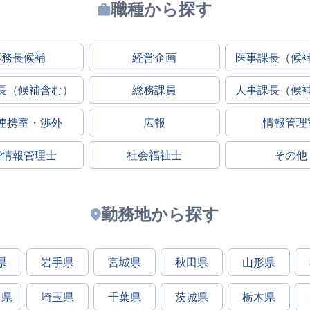
職種から探す
事務長候補
経営企画
医事課長（候
長（候補含む）
総務課員
人事課長（候
連携室・渉外
広報
情報管理
療情報管理士
社会福祉士
その他
勤務地から探す
県
岩手県
宮城県
秋田県
山形県
川県
埼玉県
千葉県
茨城県
栃木県