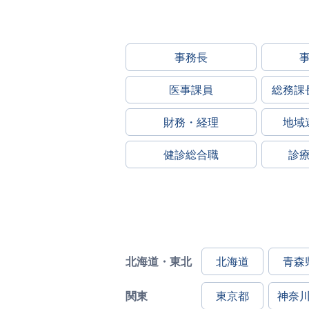
事務長
医事課員
総務課
財務・経理
地域
健診総合職
診
北海道・東北
北海道
青森
関東
東京都
神奈