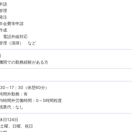
申請
管理
品発注
年会費等申請
作成
、電話外線対応
管理（清掃） など
】
機関での勤務経験がある方
30～17：30（休憩60分）
時間外勤務：有
均時間外労働時間：0～5時間程度
残業代：なし
休日124日
 土曜、日曜、祝日