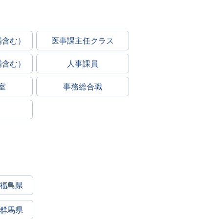
補含む）
医事課主任クラス
補含む）
人事課員
室
事務総合職
福島県
群馬県