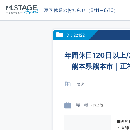
夏季休業のお知らせ（8/11～8/16）
ID：22122
年間休日120日以上
｜熊本県熊本市｜正
匿名
職 種
その他
■医局
・医師