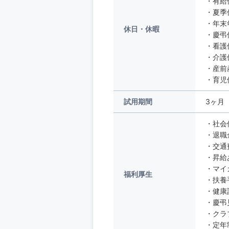
・有給
・夏季
・年末
休日・休暇
・慶弔
・看護
・介護
・産前
・育児
試用期間
3ヶ月
・社会
・退職
・交通
・昇給
・マイ
福利厚生
・扶養
・健康
・慶弔
・クラ
・定年