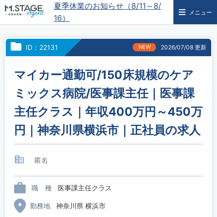
夏季休業のお知らせ（8/11～8/
メニュー
16）
ID：22131
NEW
2026/07/08 更新
マイカー通勤可/150床規模のケア
ミックス病院/医事課主任｜医事課
主任クラス｜年収400万円～450万
円｜神奈川県横浜市｜正社員の求人
匿名
職 種
医事課主任クラス
勤務地
神奈川県 横浜市