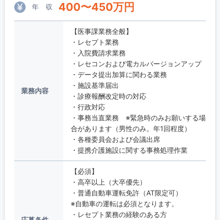
400
〜
450
万円
年 収
【医事課業務全般】
・レセプト業務
・入院費請求業務
・レセコンおよび電カルバージョンアップ
・データ提出加算に関わる業務
・施設基準届出
業務内容
・診療報酬改定時の対応
・行政対応
・事務当直業務 ※緊急時のみお願いする場
合があります（男性のみ。年1回程度）
・各種委員会および会議出席
・提携介護施設に関する事務処理作業
【必須】
・高卒以上（大卒優先）
・普通自動車運転免許（AT限定可）
※自動車の運転は必須となります。
・レセプト業務の経験のある方
応募条件