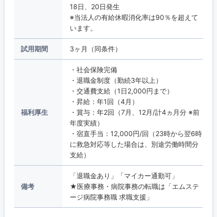
18日、20日発生
※当法人の有給休暇消化率は90％を超えて
います。
試用期間
3ヶ月（同条件）
・社会保険完備
・退職金制度（勤続3年以上）
・交通費支給（1日2,000円まで）
・昇給：年1回（4月）
福利厚生
・賞与：年2回（7月、12月/計4ヵ月分 ※前
年度実績）
・宿直手当：12,000円/回（23時から翌6時
に救急対応等した場合は、別途労働時間分
支給）
「退職金あり」「マイカー通勤可」
備考
★医療事務・病院事務の転職は「エムステ
ージ病院事務職 求職支援」