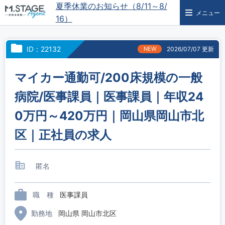
夏季休業のお知らせ（8/11～8/
メニュー
16）
ID：22132
NEW
2026/07/07 更新
マイカー通勤可/200床規模の一般
病院/医事課員｜医事課員｜年収24
0万円～420万円｜岡山県岡山市北
区｜正社員の求人
匿名
職 種
医事課員
勤務地
岡山県 岡山市北区