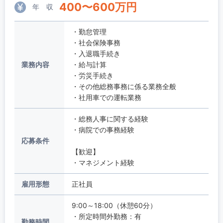
400
〜
600
万円
年 収
・勤怠管理
・社会保険事務
・入退職手続き
業務内容
・給与計算
・労災手続き
・その他総務事務に係る業務全般
・社用車での運転業務
・総務人事に関する経験
・病院での事務経験
応募条件
【歓迎】
・マネジメント経験
雇用形態
正社員
9:00～18:00（休憩60分）
・所定時間外勤務：有
勤務時間