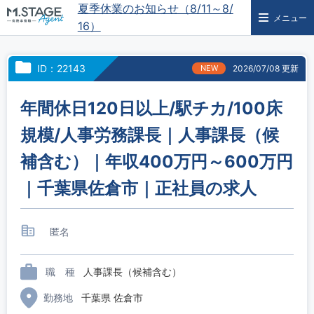
夏季休業のお知らせ（8/11～8/
メニュー
16）
ID：22143
NEW
2026/07/08 更新
年間休日120日以上/駅チカ/100床
規模/人事労務課長｜人事課長（候
補含む）｜年収400万円～600万円
｜千葉県佐倉市｜正社員の求人
匿名
職 種
人事課長（候補含む）
勤務地
千葉県 佐倉市