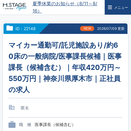
夏季休業のお知らせ（8/11～8/
メニュー
16）
ID：22148
NEW
2026/07/09 更新
マイカー通勤可/託児施設あり/約6
0床の一般病院/医事課長候補｜医事
課長（候補含む）｜年収420万円～
550万円｜神奈川県厚木市｜正社員
の求人
匿名
職 種
医事課長（候補含む）