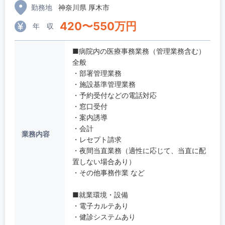
勤務地
神奈川県 厚木市
420
〜
550
万円
年 収
■病院内の医療事務業務（管理業務含む）
全般
・部署管理業務
・施設基準管理業務
・予約受付などの電話対応
・窓口受付
・案内誘導
・会計
業務内容
・レセプト請求
・夜間当直業務（適性に応じて、当直に配
置しない場合あり）
・その他事務作業 など
■就業環境・設備
・電子カルテあり
・健診システムあり