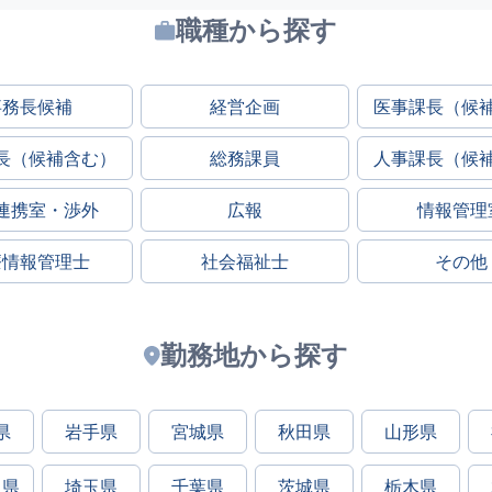
職種から探す
事務長候補
経営企画
医事課長（候
長（候補含む）
総務課員
人事課長（候
連携室・渉外
広報
情報管理
療情報管理士
社会福祉士
その他
勤務地から探す
県
岩手県
宮城県
秋田県
山形県
川県
埼玉県
千葉県
茨城県
栃木県