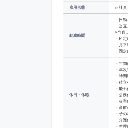
雇用形態
正社員
・日勤
・当直…
※当直
勤務時間
・所定
・月平
・固定
・年間
・年次
・時間
・積立
・慶弔
休日・休暇
・公務
・災害
・産前
・子の
・介護
・生理