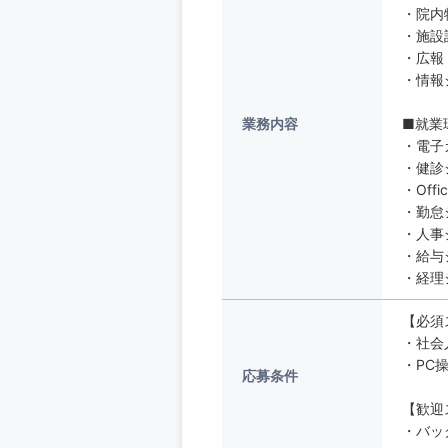
・院内
・施設
・広報
・情報
業務内容
■就業
・電子
・健診
・Offi
・勤怠
・人事シ
・給与
・経理
【必須
・社会
・PC操
応募条件
【歓迎
・バッ