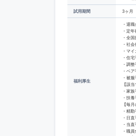
試用期間
3ヶ月
・退職
・定年
・全国
・社会
・マイ
・住宅手
・調整手
・ベア手
・被服
福利厚生
【該当
・家族
・扶養手
【毎月
・精勤
・日直
・当直手
・職員