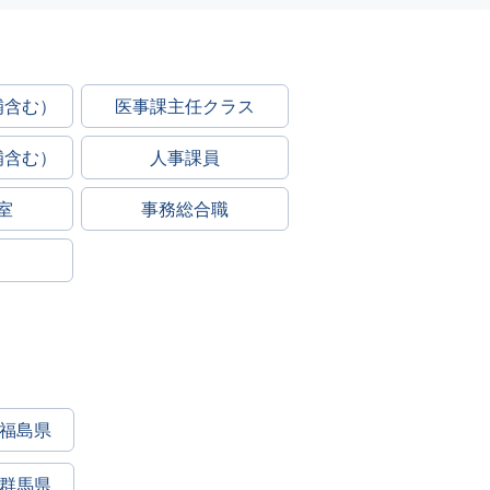
補含む）
医事課主任クラス
補含む）
人事課員
室
事務総合職
福島県
群馬県