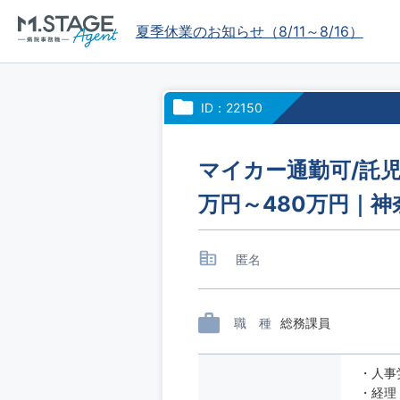
夏季休業のお知らせ（8/11～8/16）
ID：22150
マイカー通勤可/託児
万円～480万円｜
匿名
職 種
総務課員
・人事
・経理