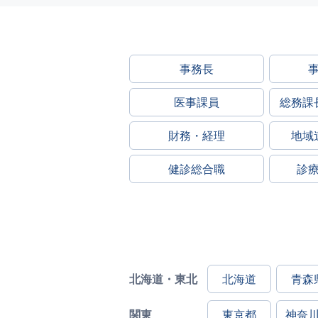
事務長
医事課員
総務課
財務・経理
地域
健診総合職
診
北海道・東北
北海道
青森
関東
東京都
神奈