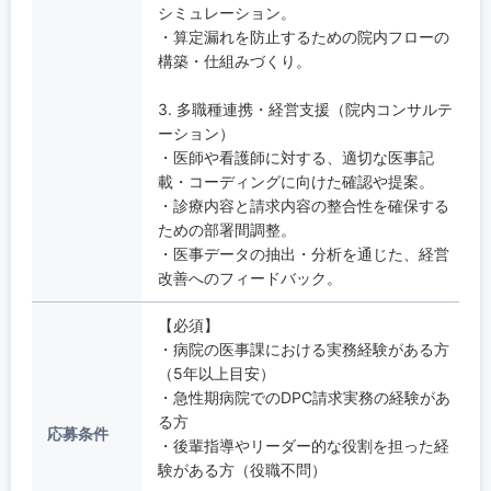
シミュレーション。
・算定漏れを防止するための院内フローの
構築・仕組みづくり。
3. 多職種連携・経営支援（院内コンサルテ
ーション）
・医師や看護師に対する、適切な医事記
載・コーディングに向けた確認や提案。
・診療内容と請求内容の整合性を確保する
ための部署間調整。
・医事データの抽出・分析を通じた、経営
改善へのフィードバック。
【必須】
・病院の医事課における実務経験がある方
（5年以上目安）
・急性期病院でのDPC請求実務の経験があ
る方
応募条件
・後輩指導やリーダー的な役割を担った経
験がある方（役職不問）