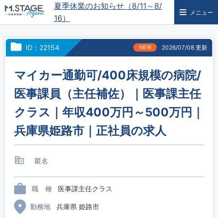
夏季休業のお知らせ（8/11～8/
メニュー
16）
ID：22154
NEW
2026/07/08 更新
マイカー通勤可/400床規模の病院/
医事課員（主任補佐）｜医事課主任
クラス｜年収400万円～500万円｜
兵庫県姫路市｜正社員の求人
匿名
職 種
医事課主任クラス
勤務地
兵庫県 姫路市