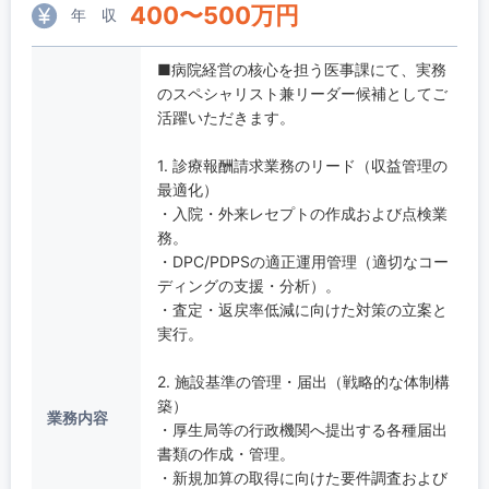
400
〜
500
万円
年 収
■病院経営の核心を担う医事課にて、実務
のスペシャリスト兼リーダー候補としてご
活躍いただきます。
1. 診療報酬請求業務のリード（収益管理の
最適化）
・入院・外来レセプトの作成および点検業
務。
・DPC/PDPSの適正運用管理（適切なコー
ディングの支援・分析）。
・査定・返戻率低減に向けた対策の立案と
実行。
2. 施設基準の管理・届出（戦略的な体制構
築）
業務内容
・厚生局等の行政機関へ提出する各種届出
書類の作成・管理。
・新規加算の取得に向けた要件調査および