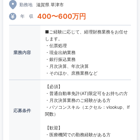
勤務地
滋賀県 草津市
400
〜
600
万円
年 収
■ご経験に応じて、経理財務業務をお任せ
します。
・伝票処理
業務内容
・現金出納業務
・銀行振込業務
・月次決算、年次決算
・そのほか、庶務業務など
【必須】
・普通自動車免許(AT)限定可をお持ちの方
・月次決算業務のご経験がある方
・パソコンスキル（エクセル：vlookup、If
応募条件
関数）
【歓迎】
・医療機関での勤務経験がある方