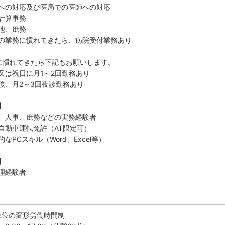
への対応及び医局での医師への対応
計算事務
他、庶務
の業務に慣れてきたら、病院受付業務あり
に慣れてきたら下記もお願いします。
又は祝日に月1～2回勤務あり
後、月2～3回夜診勤務あり
】
、人事、庶務などの実務経験者
自動車運転免許（AT限定可）
なPCスキル（Word、Excel等）
】
理経験者
単位の変形労働時間制