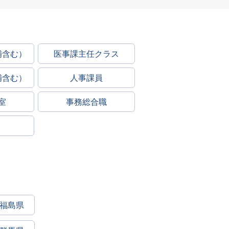
補含む）
医事課主任クラス
補含む）
人事課員
室
事務総合職
福島県