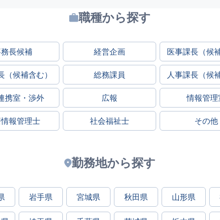
職種から探す
事務長候補
経営企画
医事課長（候
長（候補含む）
総務課員
人事課長（候
連携室・渉外
広報
情報管理
療情報管理士
社会福祉士
その他
勤務地から探す
県
岩手県
宮城県
秋田県
山形県