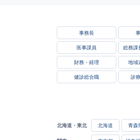
事務長
医事課員
総務課
財務・経理
地域
健診総合職
診
北海道・東北
北海道
青森