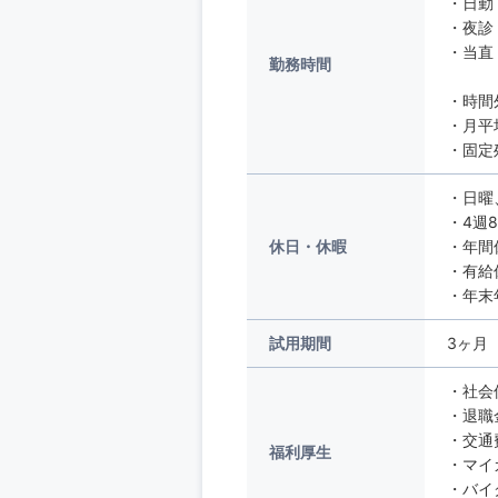
・日勤 
・夜診 
・当直 
勤務時間
・時間
・月平
・固定
・日曜
・4週
休日・休暇
・年間
・有給
・年末
試用期間
3ヶ月
・社会
・退職
・交通
福利厚生
・マイ
・バイ