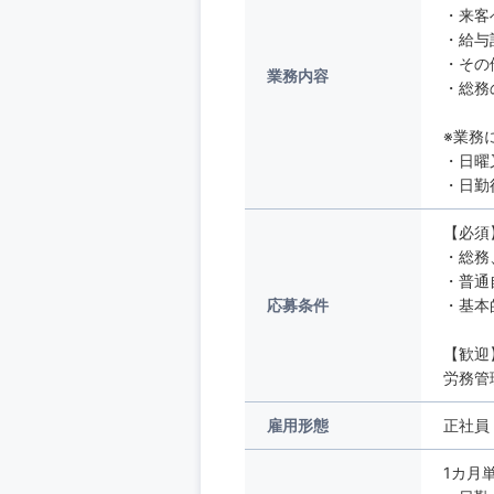
・来客
・給与
・その
業務内容
・総務
※業務
・日曜
・日勤
【必須
・総務
・普通
応募条件
・基本的
【歓迎
労務管
雇用形態
正社員
1カ月