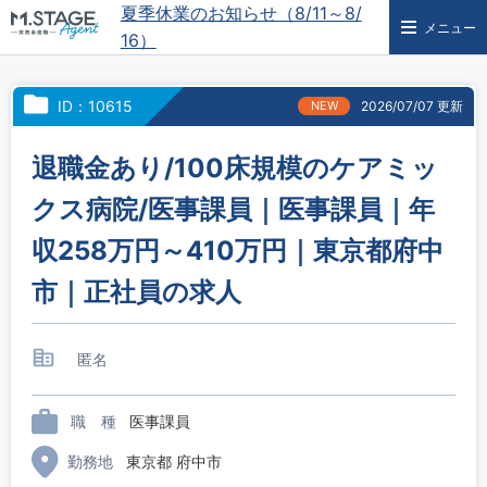
夏季休業のお知らせ（8/11～8/
メニュー
16）
ID：10615
NEW
2026/07/07 更新
退職金あり/100床規模のケアミッ
クス病院/医事課員｜医事課員｜年
収258万円～410万円｜東京都府中
市｜正社員の求人
匿名
職 種
医事課員
勤務地
東京都 府中市