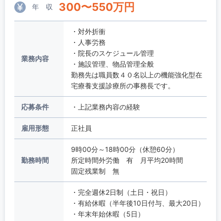
300
〜
550
万円
年 収
・対外折衝
・人事労務
・院長のスケジュール管理
業務内容
・施設管理、物品管理全般
勤務先は職員数４０名以上の機能強化型在
宅療養支援診療所の事務長です。
応募条件
・上記業務内容の経験
雇用形態
正社員
9時00分～18時00分（休憩60分）
勤務時間
所定時間外労働 有 月平均20時間
固定残業制 無
・完全週休2日制（土日・祝日）
・有給休暇（半年後10日付与、最大20日）
・年末年始休暇（5日）