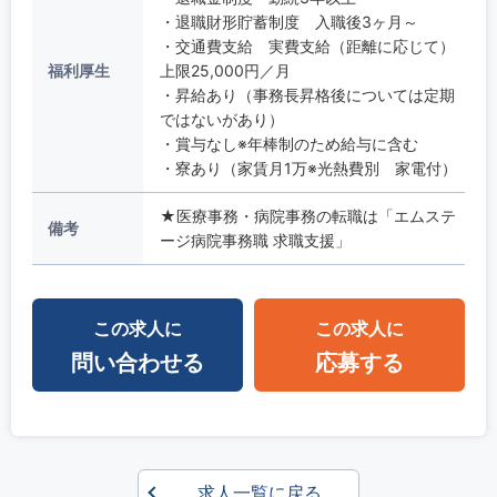
・退職財形貯蓄制度 入職後3ヶ月～
・交通費支給 実費支給（距離に応じて）
福利厚生
上限25,000円／月
・昇給あり（事務長昇格後については定期
ではないがあり）
・賞与なし※年棒制のため給与に含む
・寮あり（家賃月1万※光熱費別 家電付）
★医療事務・病院事務の転職は「エムステ
備考
ージ病院事務職 求職支援」
この求人に
この求人に
問い合わせる
応募する
求人一覧に戻る