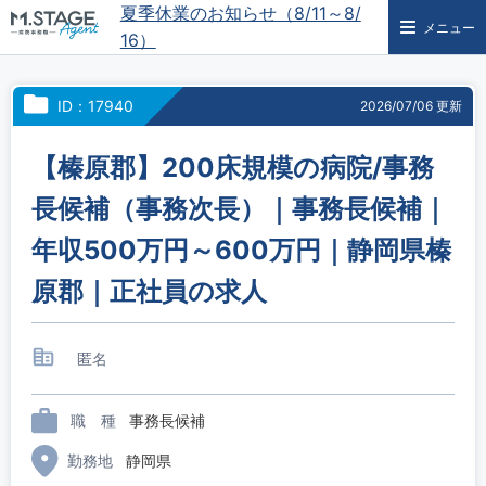
夏季休業のお知らせ（8/11～8/
メニュー
16）
ID：17940
2026/07/06 更新
【榛原郡】200床規模の病院/事務
長候補（事務次長）｜事務長候補｜
年収500万円～600万円｜静岡県榛
原郡｜正社員の求人
匿名
職 種
事務長候補
勤務地
静岡県