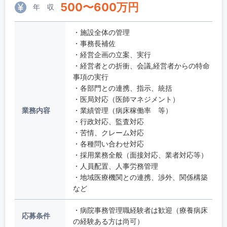
500
〜
600
万円
年 収
・施設全体の管理
・事務長補佐
・経営企画の立案、実行
・経営者との折衝、会議,経営者からの特命
事項の実行
・各部門との連携、指示、統括
・医局対応（医師マネジメント）
業務内容
・業績管理（病床稼働率 等）
・行政対応、監査対応
・苦情、クレーム対応
・各種問い合わせ対応
・採用業務全般（面接対応、業者対応等）
・人員配置、人事労務管理
・地域医療機関との連携、渉外、関係構築
など
・病院事務管理職経験者は歓迎（療養病床
応募条件
の経験ある方は尚可）