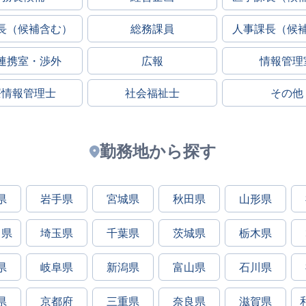
長（候補含む）
総務課員
人事課長（候
連携室・渉外
広報
情報管理
療情報管理士
社会福祉士
その他
勤務地から探す
県
岩手県
宮城県
秋田県
山形県
川県
埼玉県
千葉県
茨城県
栃木県
県
岐阜県
新潟県
富山県
石川県
県
京都府
三重県
奈良県
滋賀県