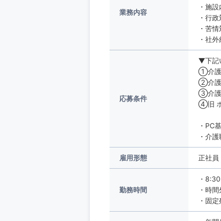
・施設
業務内容
・行政
・苦情
・社外
▼下記
①介護
②介護
③介護
応募条件
④旧 
・PC
・介護
雇用形態
正社員
・8:3
勤務時間
・時間
・固定