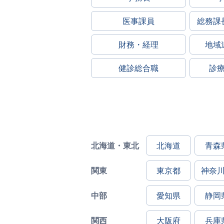
医事課員
総務課
財務・経理
地域
健診総合職
診
北海道・東北
北海道
青森
関東
東京都
神奈
中部
愛知県
静岡
関西
大阪府
兵庫