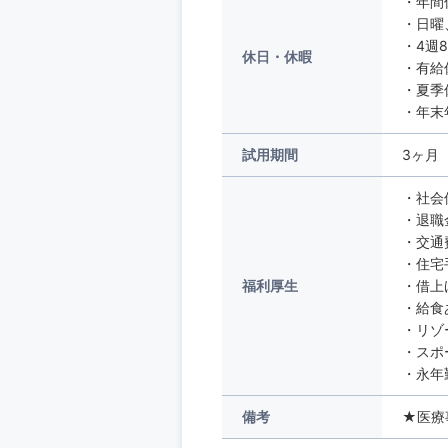
・年間
・日曜
・4週
休日・休暇
・有給
・夏季
・年末
試用期間
3ヶ月
・社会
・退職
・交通
・住宅
福利厚生
・借上
・給食
・リゾ
・スポ
・永年
備考
★医療