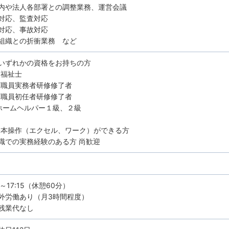
内や法人各部署との調整業務、運営会議
対応、監査対応
対応、事故対応
組織との折衝業務 など
いずれかの資格をお持ちの方
福祉士
職員実務者研修修了者
職員初任者研修修了者
ホームヘルパー１級、２級
基本操作（エクセル、ワーク）ができる方
職での実務経験のある方 尚歓迎
0～17:15（休憩60分）
外労働あり（月3時間程度）
残業代なし