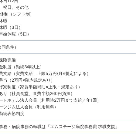
休日112日
、祝日、その他
8休制（シフト制）
休暇
休暇（3日）
年始休暇（5日）
（同条件）
保険完備
金制度（勤続3年以上）
費支給（実費支給、上限5万円/月※規定による）
手当（2万円※院内規定あり）
げ寮制度（家賃半額補助※上限・規定あり）
あり（社員食堂、食費半額260円負担）
ートホテル法人会員（利用時2万円まで支給／年1回）
ーツジム法人会員（利用無料）
勤続表彰制度
事務・病院事務の転職は「エムステージ病院事務職 求職支援」