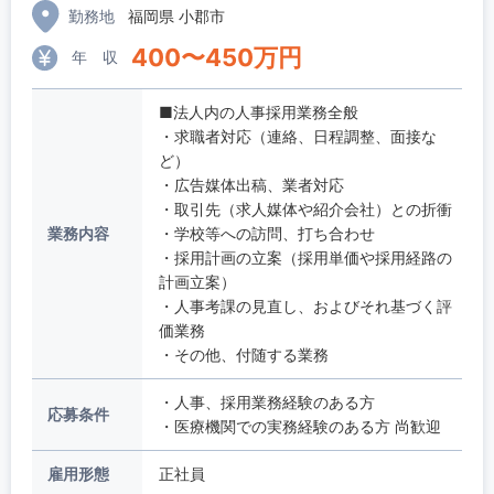
勤務地
福岡県 小郡市
400
〜
450
万円
年 収
■法人内の人事採用業務全般
・求職者対応（連絡、日程調整、面接な
ど）
・広告媒体出稿、業者対応
・取引先（求人媒体や紹介会社）との折衝
業務内容
・学校等への訪問、打ち合わせ
・採用計画の立案（採用単価や採用経路の
計画立案）
・人事考課の見直し、およびそれ基づく評
価業務
・その他、付随する業務
・人事、採用業務経験のある方
応募条件
・医療機関での実務経験のある方 尚歓迎
雇用形態
正社員